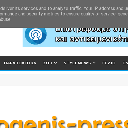
eliver its services and to analyze traffic. Your IP address and 
ormance and security metrics to ensure quality of service, gen
abuse.
ΠΑΡΑΠΟΛΙΤΙΚΑ
ΖΩΗ
STYLENEWS
ΓΕΛΙΟ
Ε