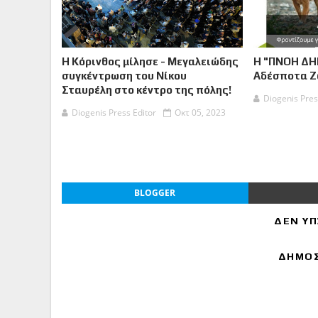
Η Κόρινθος μίλησε - Μεγαλειώδης
Η "ΠΝΟΗ ΔΗ
συγκέντρωση του Νίκου
Αδέσποτα 
Σταυρέλη στο κέντρο της πόλης!
Diogenis Pres
Diogenis Press Editor
Οκτ 05, 2023
BLOGGER
ΔΕΝ ΥΠ
ΔΗΜΟΣ