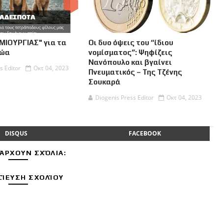
ΜΙΟΥΡΓΙΑΣ" για τα
Οι δυο όψεις του “ίδιου
Ζώα
νομίσματος”: Ψηφίζεις
Νανόπουλο και βγαίνει
s Editor
Οκτ 04, 2023
Πνευματικός – Της Τζένης
Σουκαρά
Diogenis Press Editor
Οκτ 04, 2023
DISQUS
FACEBOOK
ΆΡΧΟΥΝ ΣΧΌΛΙΑ:
ΊΕΥΣΗ ΣΧΟΛΊΟΥ