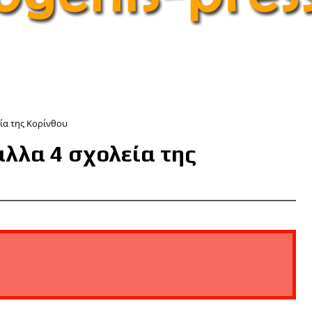
ία της Κορίνθου
λλα 4 σχολεία της