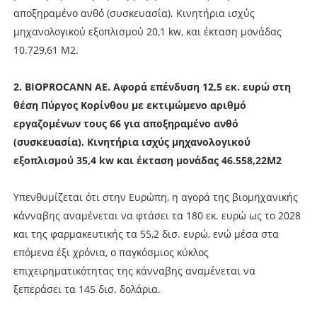
αποξηραμένο ανθό (συσκευασία). Κινητήρια ισχύς
μηχανολογικού εξοπλισμού 20,1 kw, και έκταση μονάδας
10.729,61 Μ2.
2. BIOPROCANN AE. Αφορά επένδυση 12,5 εκ. ευρώ στη
θέση Πύργος Κορίνθου με εκτιμώμενο αριθμό
εργαζομένων τους 66 για αποξηραμένο ανθό
(συσκευασία). Κινητήρια ισχύς μηχανολογικού
εξοπλισμού 35,4 kw και έκταση μονάδας 46.558,22Μ2
Υπενθυμίζεται ότι στην Ευρώπη, η αγορά της βιομηχανικής
κάνναβης αναμένεται να φτάσει τα 180 εκ. ευρώ ως το 2028
και της φαρμακευτικής τα 55,2 δισ. ευρώ, ενώ μέσα στα
επόμενα έξι χρόνια, ο παγκόσμιος κύκλος
επιχειρηματικότητας της κάνναβης αναμένεται να
ξεπεράσει τα 145 δισ. δολάρια.