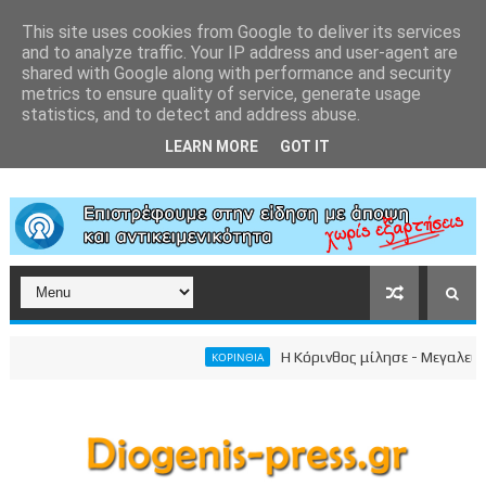
This site uses cookies from Google to deliver its services
and to analyze traffic. Your IP address and user-agent are
shared with Google along with performance and security
metrics to ensure quality of service, generate usage
statistics, and to detect and address abuse.
LEARN MORE
GOT IT
Η Κόρινθος μίλησε - Μεγαλειώδης σ
ΚΟΡΙΝΘΙΑ