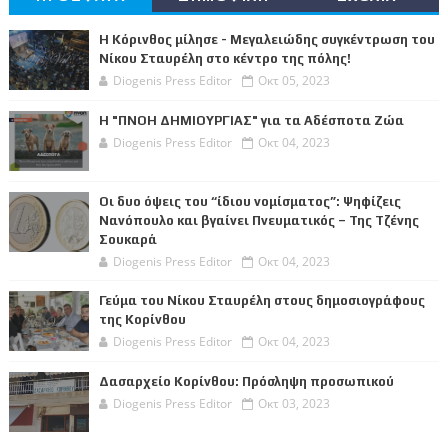
Η Κόρινθος μίλησε - Μεγαλειώδης συγκέντρωση του
Νίκου Σταυρέλη στο κέντρο της πόλης!
Diogenis Press Editor
Οκτ 05, 2023
Η "ΠΝΟΗ ΔΗΜΙΟΥΡΓΙΑΣ" για τα Αδέσποτα Ζώα
Diogenis Press Editor
Οκτ 04, 2023
Οι δυο όψεις του “ίδιου νομίσματος”: Ψηφίζεις
Νανόπουλο και βγαίνει Πνευματικός – Της Τζένης
Σουκαρά
Diogenis Press Editor
Οκτ 04, 2023
Γεύμα του Νίκου Σταυρέλη στους δημοσιογράφους
της Κορίνθου
Diogenis Press Editor
Οκτ 04, 2023
Δασαρχείο Κορίνθου: Πρόσληψη προσωπικού
Diogenis Press Editor
Οκτ 03, 2023