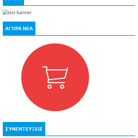
ΑΓΟΡΑ ΝΕΑ
ΣΥΝΕΝΤΕΥΞΕΙΣ