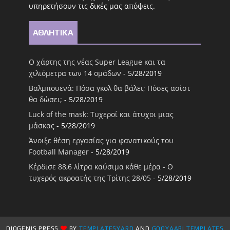
υπηρετήσουν τις δικές μας απόψεις.
ΑΘΛΗΤΙΚΑ
Ο χάρτης της νέας Super League και τα
χιλιόμετρα των 14 ομάδων
- 5/28/2019
Βαλμπουενά: Πόσα γκολ θα βάλει; Πόσες ασίστ
θα δώσει;
- 5/28/2019
Luck of the mask: Τυχεροί και άτυχοι μιας
μάσκας
- 5/28/2019
Άνοιξε θέση εργασίας για φανατικούς του
Football Μanager
- 5/28/2019
Κέρδισε 88,6 λίτρα καύσιμα κάθε μέρα - Ο
τυχερός ακροατής της Τρίτης 28/05
- 5/28/2019
DIOGENIS PRESS
BY
TEMPLATESYARD
AND
GOOYAABI TEMPLATES