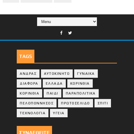
TAGS
ΑΝΔΡΑΣ
ΑΥΤΟΚΙΝΗΤΟ
ΓΥΝΑΙΚΑ
ΔΙΑΦΟΡΑ
ΕΛΛΑΔΑ
ΚΟΡΙΝΘΙΑ
ΚΟΡΙΝΘΙA
ΠΑΙΔΙ
ΠΑΡΑΠΟΛΙΤΙΚΑ
ΠΕΛΟΠΟΝΝΗΣΟΣ
ΠΡΩΤΟΣΕΛΙΔΟ
ΣΠΙΤΙ
ΤΕΧΝΟΛΟΓΙΑ
ΥΓΕΙΑ
ΣΥΝΔΕΘΕΙΤΕ