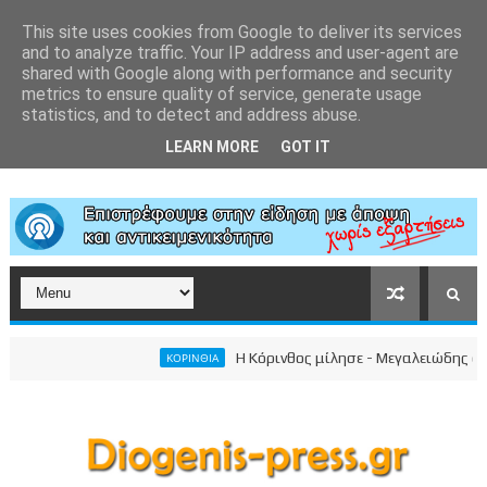
This site uses cookies from Google to deliver its services
and to analyze traffic. Your IP address and user-agent are
shared with Google along with performance and security
metrics to ensure quality of service, generate usage
statistics, and to detect and address abuse.
LEARN MORE
GOT IT
Η Κόρινθος μίλησε - Μεγαλειώδης συγκέντ
ΚΟΡΙΝΘΙΑ