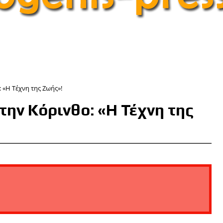
 «Η Τέχνη της Ζωής»!
την Κόρινθο: «Η Τέχνη της