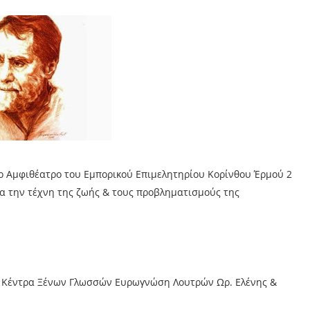
ο Αμφιθέατρο του Εμπορικού Επιμελητηρίου Κορίνθου Έρμού 2
για την τέχνη της ζωής & τους προβληματισμούς της
τα Κέντρα Ξένων Γλωσσών Ευρωγνώση Λουτρών Ωρ. Ελένης &