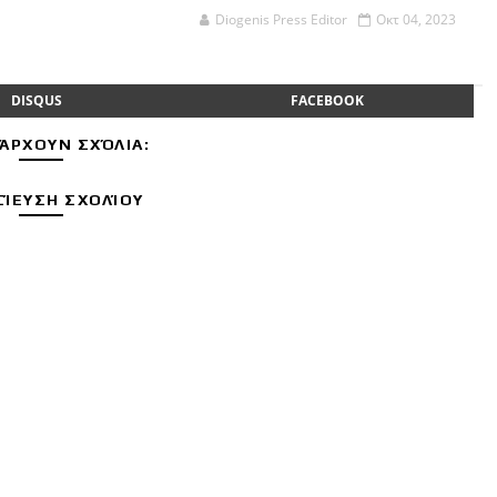
Diogenis Press Editor
Οκτ 04, 2023
DISQUS
FACEBOOK
ΆΡΧΟΥΝ ΣΧΌΛΙΑ:
ΊΕΥΣΗ ΣΧΟΛΊΟΥ