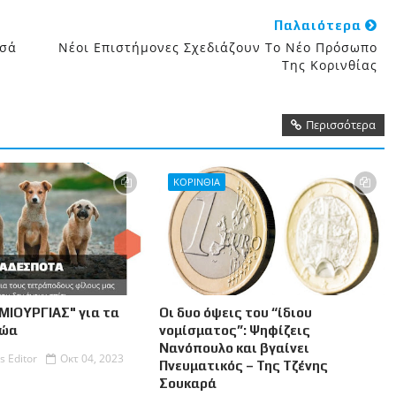
Παλαιότερα
εσά
Νέοι Επιστήμονες Σχεδιάζουν Το Νέο Πρόσωπο
Της Κορινθίας
Περισσότερα
ΚΟΡΙΝΘΙΑ
ΜΙΟΥΡΓΙΑΣ" για τα
Οι δυο όψεις του “ίδιου
Ζώα
νομίσματος”: Ψηφίζεις
Νανόπουλο και βγαίνει
s Editor
Οκτ 04, 2023
Πνευματικός – Της Τζένης
Σουκαρά