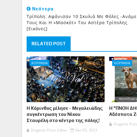
Νεότερα
Τρίπολη: Αφάνισαν 10 Σκυλιά Με Φόλες -Ανάμ
Τους Και Η «μασκότ» Του Αστέρα Τρίπολης
[εικόνες]
RELATED POST
ΚΟΡΙΝΘΙΑ
ΚΟΡΙΝΘΙΑ
Η Κόρινθος μίλησε - Μεγαλειώδης
Η "ΠΝΟΗ ΔΗ
συγκέντρωση του Νίκου
Αδέσποτα 
Σταυρέλη στο κέντρο της πόλης!
Diogenis Pres
Diogenis Press Editor
Οκτ 05, 2023