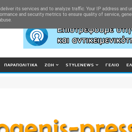
eliver its services and to analyze traffic. Your IP address and 
ormance and security metrics to ensure quality of service, gen
abuse.
ΠΑΡΑΠΟΛΙΤΙΚΑ
ΖΩΗ
STYLENEWS
ΓΕΛΙΟ
Ε