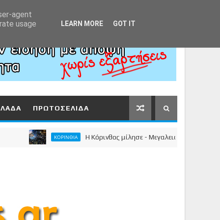
Αρχική
About
Contact
user-agent
erate usage
LEARN MORE
GOT IT
ΛΛΑΔΑ
ΠΡΩΤΟΣΕΛΙΔΑ
Η Κόρινθος μίλησε - Μεγαλειώδης συγκέντρωση το
ΚΟΡΙΝΘΙΑ