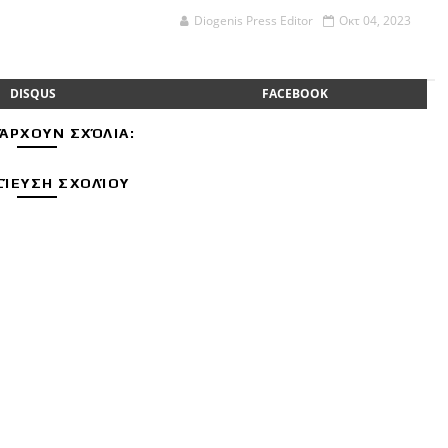
Diogenis Press Editor
Οκτ 04, 2023
DISQUS
FACEBOOK
ΆΡΧΟΥΝ ΣΧΌΛΙΑ:
ΊΕΥΣΗ ΣΧΟΛΊΟΥ