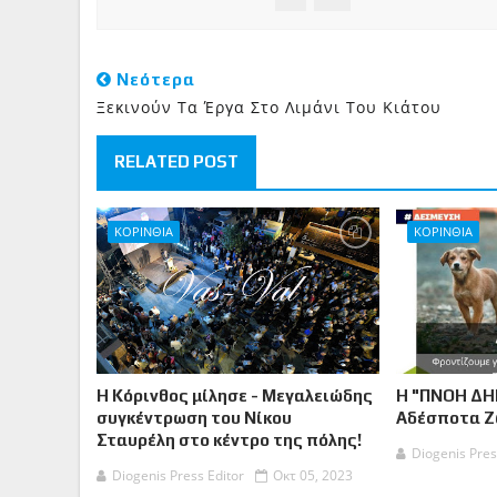
Νεότερα
Ξεκινούν Τα Έργα Στο Λιμάνι Του Κιάτου
RELATED POST
ΚΟΡΙΝΘΙΑ
ΚΟΡΙΝΘΙΑ
Η Κόρινθος μίλησε - Μεγαλειώδης
Η "ΠΝΟΗ ΔΗ
συγκέντρωση του Νίκου
Αδέσποτα 
Σταυρέλη στο κέντρο της πόλης!
Diogenis Pres
Diogenis Press Editor
Οκτ 05, 2023