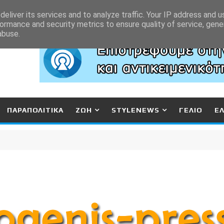
eliver its services and to analyze traffic. Your IP address and 
ormance and security metrics to ensure quality of service, gen
abuse.
ΠΑΡΑΠΟΛΙΤΙΚΑ
ΖΩΗ
STYLENEWS
ΓΕΛΙΟ
Ε