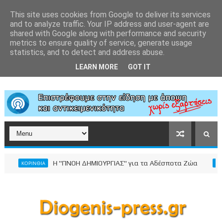
This site uses cookies from Google to deliver its services
and to analyze traffic. Your IP address and user-agent are
shared with Google along with performance and security
metrics to ensure quality of service, generate usage
statistics, and to detect and address abuse.
LEARN MORE
GOT IT
Η "ΠΝΟΗ ΔΗΜΙΟΥΡΓΙΑΣ" για τα Αδέσποτα Ζώα
ΚΟΡΙΝΘΙΑ
ΚΟΡΙΝΘ