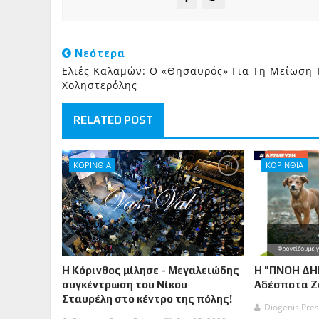
Νεότερα
Ελιές Καλαμών: Ο «θησαυρός» Για Τη Μείωση 
Χοληστερόλης
RELATED POST
ΚΟΡΙΝΘΙΑ
ΚΟΡΙΝΘΙΑ
Η Κόρινθος μίλησε - Μεγαλειώδης
Η "ΠΝΟΗ ΔΗ
συγκέντρωση του Νίκου
Αδέσποτα 
Σταυρέλη στο κέντρο της πόλης!
Diogenis Pres