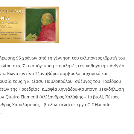
ήρωσης 95 χρόνων από τη γέννηση του εκλιπόντος ιδρυτή του
ιλίου στις 7 το απόγευμα με ομιλητές τον καθηγητή κ.Ανδρέα
ον κ. Κωνσταντίνο Τζαναβάρα, σύμβουλο μηχανικό και
ουσία τους η κ. Σίσσυ Παυλοπούλου σύζυγος του Προέδρου
μάτων της Προεδρίας κ.Σοφία Χηνιάδου-Καμπάνη .Η εκδήλωση
ν Quatro Elementi (Αλέξανδρος Χαλάψης - 1ο βιολί, Πέτρος
ανδρος Χαραλάμπους - βιολοντσέλο) σε έργα G.F.Haendel,
.