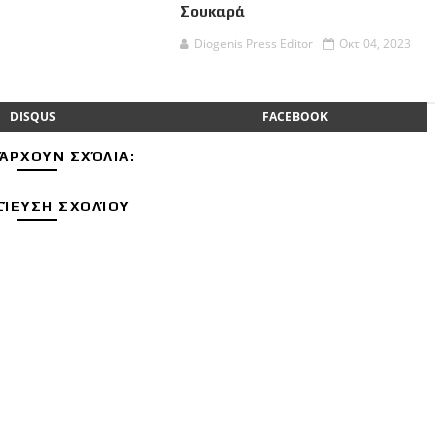
Σουκαρά
Diogenis Press Editor
Οκτ 04, 2023
DISQUS
FACEBOOK
ΆΡΧΟΥΝ ΣΧΌΛΙΑ:
ΊΕΥΣΗ ΣΧΟΛΊΟΥ