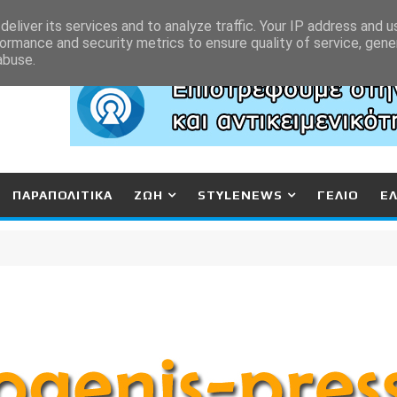
eliver its services and to analyze traffic. Your IP address and 
ormance and security metrics to ensure quality of service, gen
abuse.
ΠΑΡΑΠΟΛΙΤΙΚΑ
ΖΩΗ
STYLENEWS
ΓΕΛΙΟ
Ε