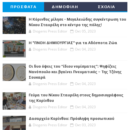
ΠΡΟΣΦΑΤΑ
ΔΗΜΟΦΙΛΗ
ΣΧΟΛΙΑ
Η Κόρινθος μίλησε - Μεγαλειώδης συγκέντρωση του
Νίκου Σταυρέλη στο κέντρο της πόλης!
Diogenis Press Editor
Οκτ 05, 2023
Η "ΠΝΟΗ ΔΗΜΙΟΥΡΓΙΑΣ" για τα Αδέσποτα Ζώα
Diogenis Press Editor
Οκτ 04, 2023
Οι δυο όψεις του “ίδιου νομίσματος”: Ψηφίζεις
Νανόπουλο και βγαίνει Πνευματικός – Της Τζένης
Σουκαρά
Diogenis Press Editor
Οκτ 04, 2023
Γεύμα του Νίκου Σταυρέλη στους δημοσιογράφους
της Κορίνθου
Diogenis Press Editor
Οκτ 04, 2023
Δασαρχείο Κορίνθου: Πρόσληψη προσωπικού
Diogenis Press Editor
Οκτ 03, 2023