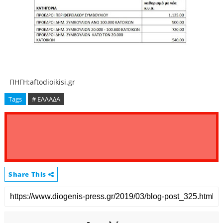
ΠΗΓΗ:aftodioikisi.gr
Tags
# ΕΛΛΑΔΑ
Share This