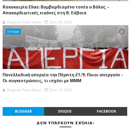
Κακοκαιρία Elias: Βομβαρδισμένο τοπίο ο Βόλος –
Αποκαρδιωτικές εικόνες στη Β. Εύβοια
Diogenis Press Editor
Σεπτ 29, 2023
ΕΛΛΑΔΑ
Πανελλαδική απεργία την Πέμπτη 21/9: Ποιοι απεργούν -
Οι συγκεντρώσεις, τι ισχύει με ΜΜΜ
Diogenis Press Editor
Σεπτ 19, 2023
BLOGGER
DISQUS
FACEBOOK
ΔΕΝ ΥΠΆΡΧΟΥΝ ΣΧΌΛΙΑ: