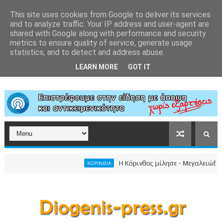
This site uses cookies from Google to deliver its services
and to analyze traffic. Your IP address and user-agent are
shared with Google along with performance and security
metrics to ensure quality of service, generate usage
statistics, and to detect and address abuse.
LEARN MORE
GOT IT
Η Κόρινθος μίλησε - Μεγαλειώδης συγκ
ΚΟΡΙΝΘΙΑ