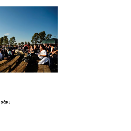
τράκι