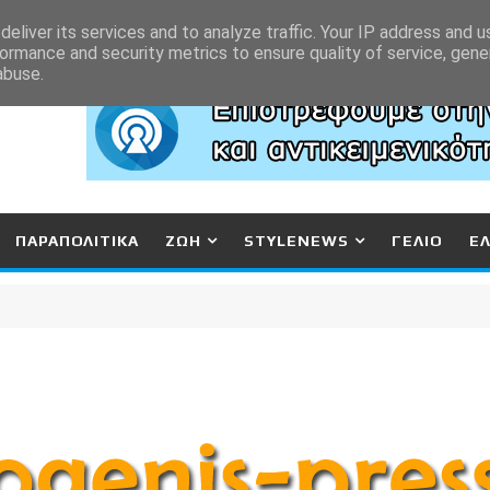
eliver its services and to analyze traffic. Your IP address and 
ormance and security metrics to ensure quality of service, gen
abuse.
ΠΑΡΑΠΟΛΙΤΙΚΑ
ΖΩΗ
STYLENEWS
ΓΕΛΙΟ
Ε