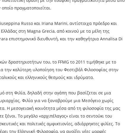
ν πολιτιστική δράση με την εδαφική πραγματικότητα μέσα από
 οποίο πραγματοποιείται.
useppina Russo και Iriana Marini, αντίστοιχα πρόεδρο και
Ελλάδας στη Magna Grecia, από κοινού με τα μέλη της
rara επιστημονικό διευθυντή, και την καθηγήτρια Annalisa Di
ικών δραστηριοτήτων του, το FFMG το 2011 τιμήθηκε με το
Για την καλύτερη υλοποίηση του Φεστιβάλ Φιλοσοφίας στην
ταλικούς και ελληνικούς θεσμούς και ιδρύματα.
σμό στη Φιλία, δηλαδή στην αγάπη που βασίζεται σε μια
κυριαρχίας. Φιλία για να ξαναβρούμε μια Μεσόγειο χωρίς
ητα. Η μεσογειακή κοινότητα μέσα από τη φιλοσοφία της μας
τε ξένοι. Το μεγάλο «αρχιπέλαγος» είναι το σεντούκι του
υτικές και πολιτικές αμφικτιονίες, αδιάρρηκτες φιλίες. Το
ρει την Ελληνική Φιλοσοφία, να ανοίξει νέες μορφές