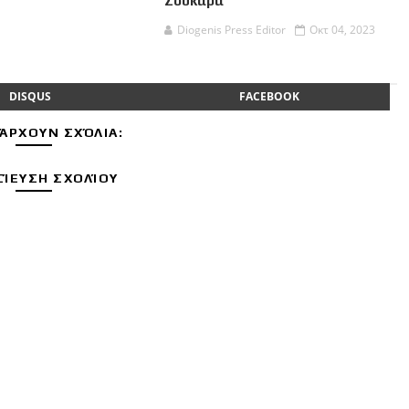
Σουκαρά
Diogenis Press Editor
Οκτ 04, 2023
DISQUS
FACEBOOK
ΆΡΧΟΥΝ ΣΧΌΛΙΑ:
ΊΕΥΣΗ ΣΧΟΛΊΟΥ