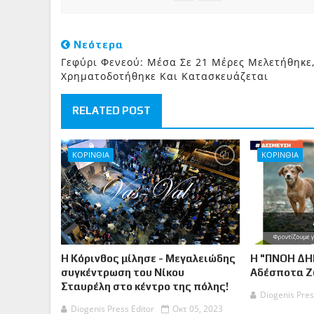
Νεότερα
Γεφύρι Φενεού: Μέσα Σε 21 Μέρες Μελετήθηκε
Χρηματοδοτήθηκε Και Κατασκευάζεται
RELATED POST
ΚΟΡΙΝΘΙΑ
ΚΟΡΙΝΘΙΑ
Η Κόρινθος μίλησε - Μεγαλειώδης
Η "ΠΝΟΗ ΔΗ
συγκέντρωση του Νίκου
Αδέσποτα 
Σταυρέλη στο κέντρο της πόλης!
Diogenis Pres
Diogenis Press Editor
Οκτ 05, 2023