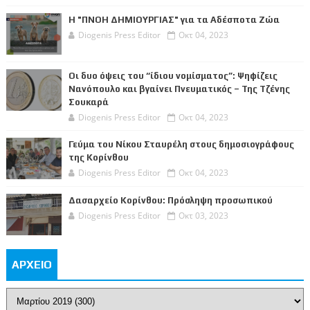
Η "ΠΝΟΗ ΔΗΜΙΟΥΡΓΙΑΣ" για τα Αδέσποτα Ζώα
Diogenis Press Editor
Οκτ 04, 2023
Οι δυο όψεις του “ίδιου νομίσματος”: Ψηφίζεις
Νανόπουλο και βγαίνει Πνευματικός – Της Τζένης
Σουκαρά
Diogenis Press Editor
Οκτ 04, 2023
Γεύμα του Νίκου Σταυρέλη στους δημοσιογράφους
της Κορίνθου
Diogenis Press Editor
Οκτ 04, 2023
Δασαρχείο Κορίνθου: Πρόσληψη προσωπικού
Diogenis Press Editor
Οκτ 03, 2023
ΑΡΧΕΙΟ