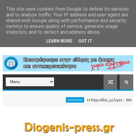
This site uses cookies from Google to deliver its services
and to analyze traffic. Your IP address and user-agent are
shared with Google along with performance and security
metrics to ensure quality of service, generate usage
statistics, and to detect and address abuse.
LEARN MORE
GOT IT
Η Κόρινθος μίλησε - Μεγαλει
ΚΟΡΙΝΘΙΑ