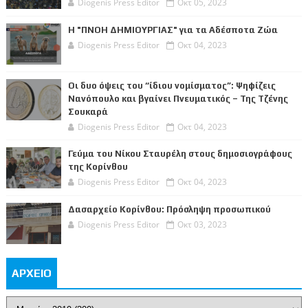
Diogenis Press Editor
Οκτ 05, 2023
Η "ΠΝΟΗ ΔΗΜΙΟΥΡΓΙΑΣ" για τα Αδέσποτα Ζώα
Diogenis Press Editor
Οκτ 04, 2023
Οι δυο όψεις του “ίδιου νομίσματος”: Ψηφίζεις
Νανόπουλο και βγαίνει Πνευματικός – Της Τζένης
Σουκαρά
Diogenis Press Editor
Οκτ 04, 2023
Γεύμα του Νίκου Σταυρέλη στους δημοσιογράφους
της Κορίνθου
Diogenis Press Editor
Οκτ 04, 2023
Δασαρχείο Κορίνθου: Πρόσληψη προσωπικού
Diogenis Press Editor
Οκτ 03, 2023
ΑΡΧΕΙΟ