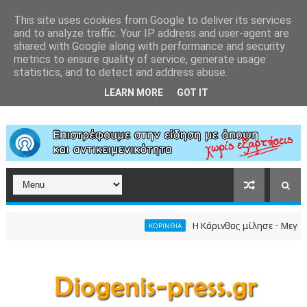
This site uses cookies from Google to deliver its services
and to analyze traffic. Your IP address and user-agent are
shared with Google along with performance and security
metrics to ensure quality of service, generate usage
statistics, and to detect and address abuse.
LEARN MORE
GOT IT
Η Κόρινθος μίλησε - Μεγαλειώ
ΚΟΡΙΝΘΙΑ