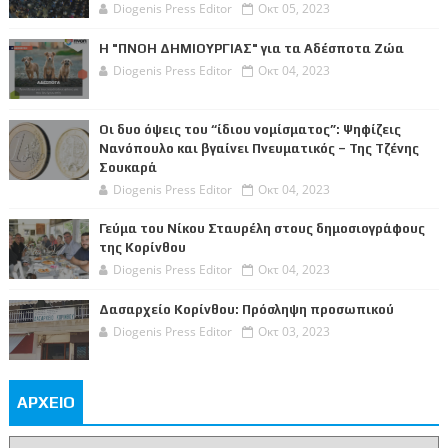
Diogenis Press Editor
Οκτ 05, 2023
Η "ΠΝΟΗ ΔΗΜΙΟΥΡΓΙΑΣ" για τα Αδέσποτα Ζώα
Diogenis Press Editor
Οκτ 04, 2023
Οι δυο όψεις του “ίδιου νομίσματος”: Ψηφίζεις
Νανόπουλο και βγαίνει Πνευματικός – Της Τζένης
Σουκαρά
Diogenis Press Editor
Οκτ 04, 2023
Γεύμα του Νίκου Σταυρέλη στους δημοσιογράφους
της Κορίνθου
Diogenis Press Editor
Οκτ 04, 2023
Δασαρχείο Κορίνθου: Πρόσληψη προσωπικού
Diogenis Press Editor
Οκτ 03, 2023
ΑΡΧΕΙΟ