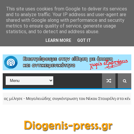
This site uses cookies from Google to deliver its services
and to analyze traffic. Your IP address and user-agent are
shared with Google along with performance and security
metrics to ensure quality of service, generate usage
statistics, and to detect and address abuse.
LEARN MORE
GOT IT
 μίλησε - Μεγαλειώδης συγκέντρωση του Νίκου Σταυρέλη στο κέντρο τη