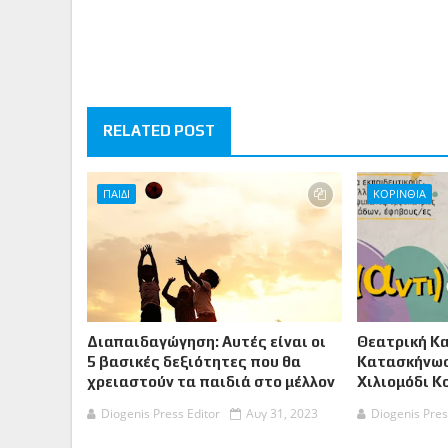
RELATED POST
ΠΑΙΔΙ
ΚΟΡΙΝΘΙΑ
Διαπαιδαγώγηση: Αυτές είναι οι
Θεατρική Κ
5 βασικές δεξιότητες που θα
Κατασκήνωσ
χρειαστούν τα παιδιά στο μέλλον
Χιλιομόδι Κ
Diogenis Press Editor
Αυγ 31, 2023
Diogenis Pres