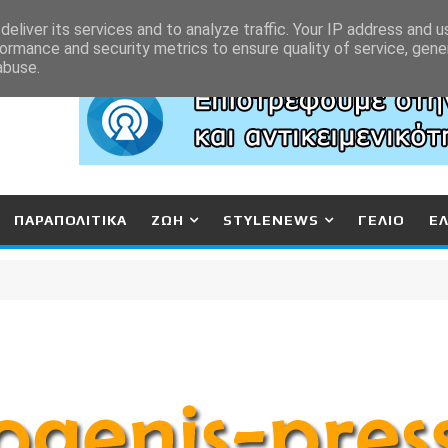
eliver its services and to analyze traffic. Your IP address and 
ormance and security metrics to ensure quality of service, gen
abuse.
ΠΑΡΑΠΟΛΙΤΙΚΑ
ΖΩΗ
STYLENEWS
ΓΕΛΙΟ
Ε