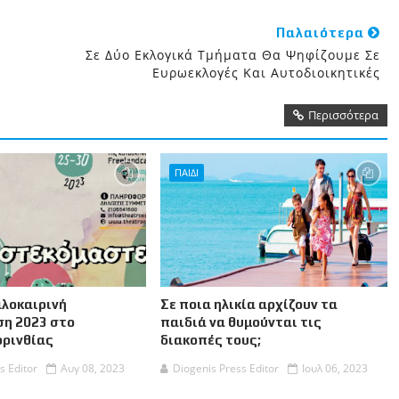
Παλαιότερα
Σε Δύο Εκλογικά Τμήματα Θα Ψηφίζουμε Σε
Ευρωεκλογές Και Αυτοδιοικητικές
Περισσότερα
ΠΑΙΔΙ
αλοκαιρινή
Σε ποια ηλικία αρχίζουν τα
η 2023 στο
παιδιά να θυμούνται τις
ορινθίας
διακοπές τους;
s Editor
Αυγ 08, 2023
Diogenis Press Editor
Ιουλ 06, 2023