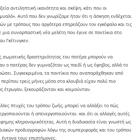
εία αντιληπτική ικανότητα και σκέψη, κάτι που οι
υαλό». Αυτό που δεν γνωρίζαμε ήταν ότι η άσκηση ενδέχεται
κών με τρόπους που αργότερα επηρεάζουν τον εγκέφαλο και τις
 μια συναρπαστική νέα μελέτη που έγινε σε ποντίκια στο
υ Γκέτινγκεν.
ης σωματικής δραστηριότητας του πατέρα μπορούν να
αν ο πατέρας δεν γυμναζόταν ως παιδί ή ως έφηβος, αλλά το
ρώσει. Συγκεκριμένα, τα ποντίκια που αναπαράχθηκαν από
 περίπου τρεις μήνες μέσα στα κλουβιά είχαν πολύ πιο
ς έτρωγαν, ξεκουράζονταν και κοιμούνταν.
λλες πτυχές του τρόπου ζωής, μπορεί να αλλάξει το πώς
εργοποιούνται ή απενεργοποιούνται- και ότι οι αλλαγές αυτές
φημης κληρονομικότητας. Αυτή η διαδικασία είναι γνωστή ως
νιδιακών προδιαγραφών λόγω της συμπεριφοράς και του τρόπου
ί έντονα τους επιστήμονες.