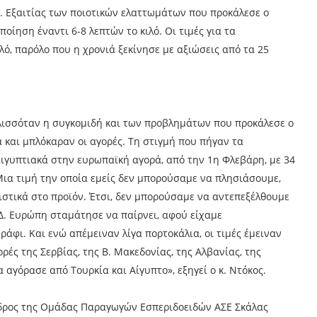
. Εξαιτίας των ποιοτικών ελαττωμάτων που προκάλεσε ο
ίηση έναντι 6-8 λεπτών το κιλό. Οι τιμές για τα
ό, παρόλο που η χρονιά ξεκίνησε με αξιώσεις από τα 25
ελισσόταν η συγκομιδή και των προβλημάτων που προκάλεσε ο
ια και μπλόκαραν οι αγορές. Τη στιγμή που πήγαν τα
ιγυπτιακά στην ευρωπαϊκή αγορά, από την 1η Φλεβάρη, με 34
Μια τιμή την οποία εμείς δεν μπορούσαμε να πλησιάσουμε,
ιστικά στο προϊόν. Έτσι, δεν μπορούσαμε να αντεπεξέλθουμε
 Δ. Ευρώπη σταμάτησε να παίρνει, αφού είχαμε
άφι. Και ενώ απέμειναν λίγα πορτοκάλια, οι τιμές έμειναν
ρές της Σερβίας, της Β. Μακεδονίας, της Αλβανίας, της
 αγόρασε από Τουρκία και Αίγυπτο», εξηγεί ο κ. Ντόκος.
εδρος της Ομάδας Παραγωγών Εσπεριδοειδών ΑΣΕ Σκάλας