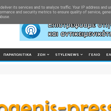
eliver its services and to analyze traffic. Your IP address and 
ormance and security metrics to ensure quality of service, gen
abuse.
ΠΑΡΑΠΟΛΙΤΙΚΑ
ΖΩΗ
STYLENEWS
ΓΕΛΙΟ
Ε