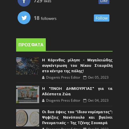
729
Like
likes
18
Follow
followers
ΠΡΟΣΦΑΤΑ
Η Κόρινθος μίλησε - Μεγαλειώδης
συγκέντρωση του Νίκου Σταυρέλη
στο κέντρο της πόλης!
Diogenis Press Editor
Οκτ 05, 2023
Η "ΠΝΟΗ ΔΗΜΙΟΥΡΓΙΑΣ" για τα
Αδέσποτα Ζώα
Diogenis Press Editor
Οκτ 04, 2023
Οι δυο όψεις του “ίδιου νομίσματος”:
Ψηφίζεις Νανόπουλο και βγαίνει
Πνευματικός – Της Τζένης Σουκαρά