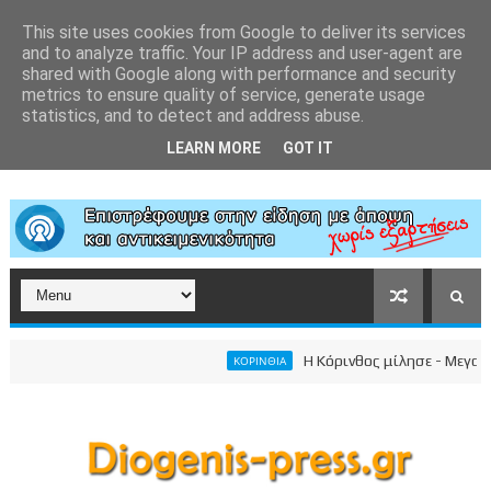
This site uses cookies from Google to deliver its services
and to analyze traffic. Your IP address and user-agent are
shared with Google along with performance and security
metrics to ensure quality of service, generate usage
statistics, and to detect and address abuse.
LEARN MORE
GOT IT
Η Κόρινθος μίλησε - Μεγαλειώ
ΚΟΡΙΝΘΙΑ