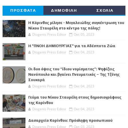
ΠΡΟΣΦΑΤΑ
ΔΗΜΟΦΙΛΗ
ΣΧΟΛΙΑ
Η Κόρινθος μίλησε - Μεγαλειώδης συγκέντρωση του
Νίκου Σταυρέλη στο κέντρο της πόλης!
Diogenis Press Editor
Οκτ 05, 2023
Η "ΠΝΟΗ ΔΗΜΙΟΥΡΓΙΑΣ" για τα Αδέσποτα Ζώα
Diogenis Press Editor
Οκτ 04, 2023
Οι δυο όψεις του “ίδιου νομίσματος”: Ψηφίζεις
Νανόπουλο και βγαίνει Πνευματικός – Της Τζένης
Σουκαρά
Diogenis Press Editor
Οκτ 04, 2023
Γεύμα του Νίκου Σταυρέλη στους δημοσιογράφους
της Κορίνθου
Diogenis Press Editor
Οκτ 04, 2023
Δασαρχείο Κορίνθου: Πρόσληψη προσωπικού
Diogenis Press Editor
Οκτ 03, 2023