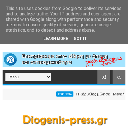
This site uses cookies from Google to deliver its services
and to analyze traffic. Your IP address and user-agent are
shared with Google along with performance and security
metrics to ensure quality of service, generate usage
statistics, and to detect and address abuse.
LEARN MORE
GOT IT
Η Κόρινθος μίλησε - Μεγαλειώδης
ΚΟΡΙΝΘΙΑ