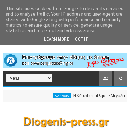
This site uses cookies from Google to deliver its services
and to analyze traffic. Your IP address and user-agent are
shared with Google along with performance and security
metrics to ensure quality of service, generate usage
statistics, and to detect and address abuse.
LEARN MORE
GOT IT
Η Κόρινθος μίλησε - Μεγαλειώδης συγκ
ΚΟΡΙΝΘΙΑ