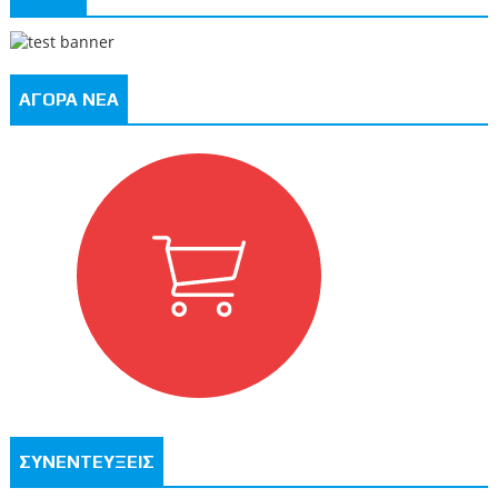
ΑΓΟΡΑ ΝΕΑ
ΣΥΝΕΝΤΕΥΞΕΙΣ