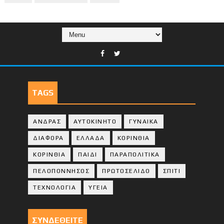
TAGS
ΑΝΔΡΑΣ
ΑΥΤΟΚΙΝΗΤΟ
ΓΥΝΑΙΚΑ
ΔΙΑΦΟΡΑ
ΕΛΛΑΔΑ
ΚΟΡΙΝΘΙΑ
ΚΟΡΙΝΘΙA
ΠΑΙΔΙ
ΠΑΡΑΠΟΛΙΤΙΚΑ
ΠΕΛΟΠΟΝΝΗΣΟΣ
ΠΡΩΤΟΣΕΛΙΔΟ
ΣΠΙΤΙ
ΤΕΧΝΟΛΟΓΙΑ
ΥΓΕΙΑ
ΣΥΝΔΕΘΕΙΤΕ