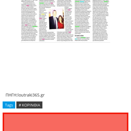
ΠΗΓΗ:loutraki365.gr
Tags
# ΚΟΡΙΝΘΙΑ