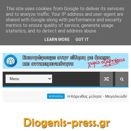
This site uses cookies from Google to deliver its services
and to analyze traffic. Your IP address and user-agent are
shared with Google along with performance and security
metrics to ensure quality of service, generate usage
statistics, and to detect and address abuse.
LEARN MORE
GOT IT
Η Κόρινθος μίλησε - Μεγαλειώδης συγκέν
ΚΟΡΙΝΘΙΑ
κού