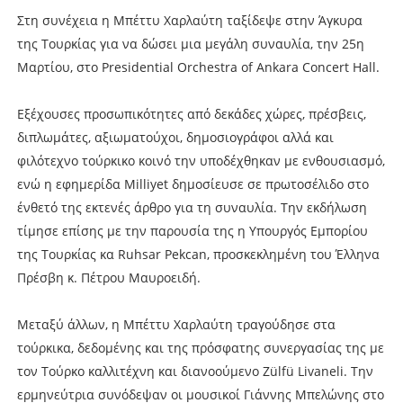
Στη συνέχεια η Μπέττυ Χαρλαύτη ταξίδεψε στην Άγκυρα
της Τουρκίας για να δώσει μια μεγάλη συναυλία, την 25η
Μαρτίου, στο Presidential Orchestra of Ankara Concert Hall.
Εξέχουσες προσωπικότητες από δεκάδες χώρες, πρέσβεις,
διπλωμάτες, αξιωματούχοι, δημοσιογράφοι αλλά και
φιλότεχνο τούρκικο κοινό την υποδέχθηκαν με ενθουσιασμό,
ενώ η εφημερίδα Milliyet δημοσίευσε σε πρωτοσέλιδο στο
ένθετό της εκτενές άρθρο για τη συναυλία. Την εκδήλωση
τίμησε επίσης με την παρουσία της η Υπουργός Εμπορίου
της Τουρκίας κα Ruhsar Pekcan, προσκεκλημένη του Έλληνα
Πρέσβη κ. Πέτρου Μαυροειδή.
Μεταξύ άλλων, η Μπέττυ Χαρλαύτη τραγούδησε στα
τούρκικα, δεδομένης και της πρόσφατης συνεργασίας της με
τον Τούρκο καλλιτέχνη και διανοούμενο Zülfü Livaneli. Την
ερμηνεύτρια συνόδεψαν οι μουσικοί Γιάννης Μπελώνης στο