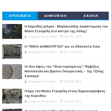
ΠΡΟΣΦΑΤΑ
ΔΗΜΟΦΙΛΗ
ΣΧΟΛΙΑ
Η Κόρινθος μίλησε - Μεγαλειώδης συγκέντρωση του
Νίκου Σταυρέλη στο κέντρο της πόλης!
Diogenis Press Editor
Οκτ 05, 2023
Η "ΠΝΟΗ ΔΗΜΙΟΥΡΓΙΑΣ" για τα Αδέσποτα Ζώα
Diogenis Press Editor
Οκτ 04, 2023
Οι δυο όψεις του “ίδιου νομίσματος”: Ψηφίζεις
Νανόπουλο και βγαίνει Πνευματικός – Της Τζένης
Σουκαρά
Diogenis Press Editor
Οκτ 04, 2023
Γεύμα του Νίκου Σταυρέλη στους δημοσιογράφους
της Κορίνθου
Diogenis Press Editor
Οκτ 04, 2023