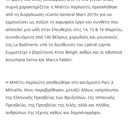
συχνά χαρακτηρίζεται η Μπέττυ Χαρλαύτη, προσκλήθηκε
από τη διοργάνωση «Canto General Mars 2019» για να
ερμηνεύσει ως σολίστ το κορυφαίο έργο του συνθέτη που
αποτελεί μια ωδή στην Ελευθερία, στις 14, 15 & 16 Μαρτίου,
συνοδευόμενη από 140 Βέλγους χορωδούς και μουσικούς
της La Badinerie, υπό τη διεύθυνση του Laëndi Lipnik.
Συμμετείχε ο βαρύτονος Kriss Beligh, καθώς και οι ηθοποιοί
Assumpta Serna και Marco Fabbri.
Η Μπέττυ Χαρλαύτη αποθεώθηκε στο κατάμεστο Parc à
Mitraille, όπου παραβρέθηκαν, μεταξύ άλλων, εκπρόσωποι
της Ελληνικής Πρεσβείας των Βρυξελλών, της Ισπανικής
Πρεσβείας, της Πρεσβείας της Χιλής, αλλά και πλήθος
ανθρώπων της τέχνης καθώς και δημοσιογράφοι.