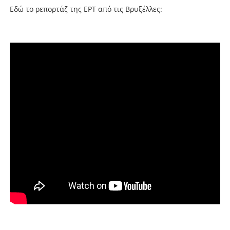
Εδώ το ρεπορτάζ της ΕΡΤ από τις Βρυξέλλες: