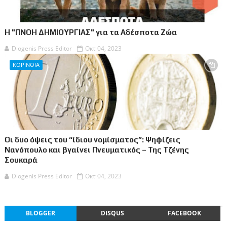
Η "ΠΝΟΗ ΔΗΜΙΟΥΡΓΙΑΣ" για τα Αδέσποτα Ζώα
Diogenis Press Editor
Οκτ 04, 2023
ΚΟΡΙΝΘΙΑ
Οι δυο όψεις του “ίδιου νομίσματος”: Ψηφίζεις
Νανόπουλο και βγαίνει Πνευματικός – Της Τζένης
Σουκαρά
Diogenis Press Editor
Οκτ 04, 2023
BLOGGER
DISQUS
FACEBOOK