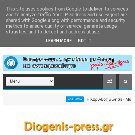
This site uses cookies from Google to deliver its services
and to analyze traffic. Your IP address and user-agent are
shared with Google along with performance and security
metrics to ensure quality of service, generate usage
statistics, and to detect and address abuse.
LEARN MORE
GOT IT
Η Κόρινθος μίλησε - Μεγαλει
ΚΟΡΙΝΘΙΑ