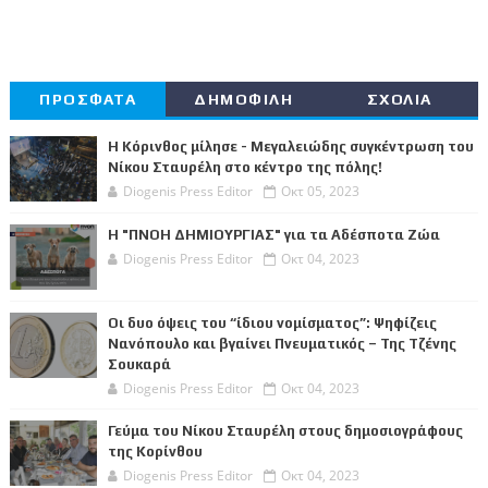
ΠΡΟΣΦΑΤΑ
ΔΗΜΟΦΙΛΗ
ΣΧΟΛΙΑ
Η Κόρινθος μίλησε - Μεγαλειώδης συγκέντρωση του
Νίκου Σταυρέλη στο κέντρο της πόλης!
Diogenis Press Editor
Οκτ 05, 2023
Η "ΠΝΟΗ ΔΗΜΙΟΥΡΓΙΑΣ" για τα Αδέσποτα Ζώα
Diogenis Press Editor
Οκτ 04, 2023
Οι δυο όψεις του “ίδιου νομίσματος”: Ψηφίζεις
Νανόπουλο και βγαίνει Πνευματικός – Της Τζένης
Σουκαρά
Diogenis Press Editor
Οκτ 04, 2023
Γεύμα του Νίκου Σταυρέλη στους δημοσιογράφους
της Κορίνθου
Diogenis Press Editor
Οκτ 04, 2023