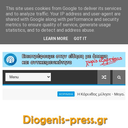
This site uses cookies from Google to deliver its services
and to analyze traffic. Your IP address and user-agent are
shared with Google along with performance and security
metrics to ensure quality of service, generate usage
statistics, and to detect and address abuse.
LEARN MORE
GOT IT
Η Κόρινθος μίλησε - Μεγαλειώδη
ΚΟΡΙΝΘΙΑ