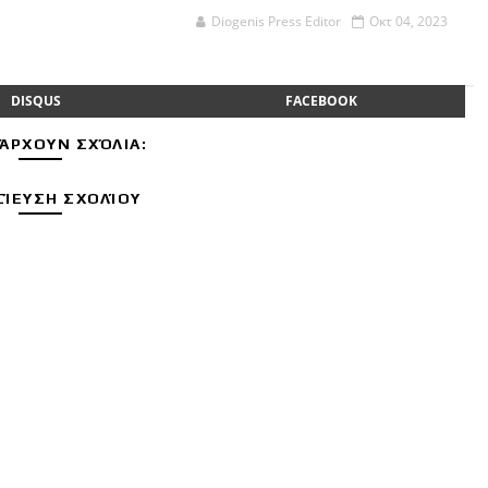
Diogenis Press Editor
Οκτ 04, 2023
DISQUS
FACEBOOK
ΆΡΧΟΥΝ ΣΧΌΛΙΑ:
ΊΕΥΣΗ ΣΧΟΛΊΟΥ