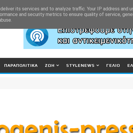
eliver its services and to analyze traffic. Your IP address and 
ormance and security metrics to ensure quality of service, gen
abuse.
ΠΑΡΑΠΟΛΙΤΙΚΑ
ΖΩΗ
STYLENEWS
ΓΕΛΙΟ
Ε