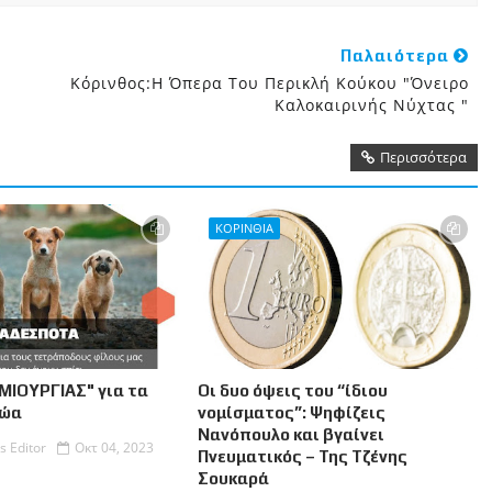
Παλαιότερα
Κόρινθος:Η Όπερα Του Περικλή Κούκου "Όνειρο
Καλοκαιρινής Νύχτας "
Περισσότερα
ΚΟΡΙΝΘΙΑ
ΜΙΟΥΡΓΙΑΣ" για τα
Οι δυο όψεις του “ίδιου
Ζώα
νομίσματος”: Ψηφίζεις
Νανόπουλο και βγαίνει
s Editor
Οκτ 04, 2023
Πνευματικός – Της Τζένης
Σουκαρά