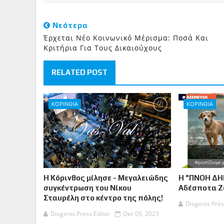
Νεότερα
Έρχεται Νέο Κοινωνικό Μέρισμα: Ποσά Και
Κριτήρια Για Τους Δικαιούχους
RELATED POST
ΚΟΡΙΝΘΙΑ
ΚΟΡΙΝΘΙΑ
Η Κόρινθος μίλησε - Μεγαλειώδης
Η "ΠΝΟΗ ΔΗ
συγκέντρωση του Νίκου
Αδέσποτα 
Σταυρέλη στο κέντρο της πόλης!
Diogenis Pres
Diogenis Press Editor
Οκτ 05, 2023