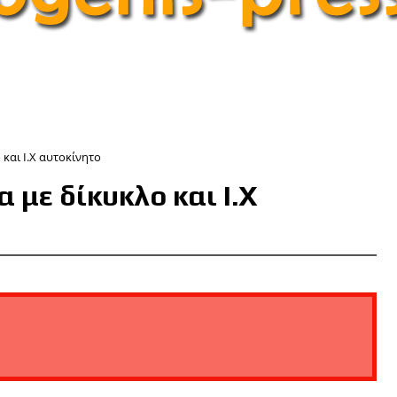
 και Ι.Χ αυτοκίνητο
 με δίκυκλο και Ι.Χ