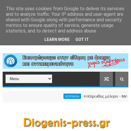
This site uses cookies from Google to deliver its services
and to analyze traffic. Your IP address and user-agent are
shared with Google along with performance and security
metrics to ensure quality of service, generate usage
statistics, and to detect and address abuse.
LEARN MORE
GOT IT
Η Κόρινθος μίλησε - Μεγαλει
ΚΟΡΙΝΘΙΑ