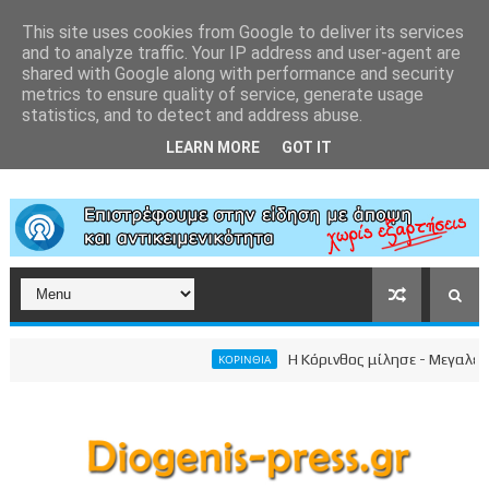
This site uses cookies from Google to deliver its services
and to analyze traffic. Your IP address and user-agent are
shared with Google along with performance and security
metrics to ensure quality of service, generate usage
statistics, and to detect and address abuse.
LEARN MORE
GOT IT
Η Κόρινθος μίλησε - Μεγαλειώδης 
ΚΟΡΙΝΘΙΑ