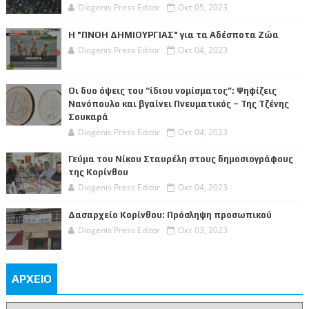
Diogenis Press Editor
Οκτ 05, 2023
Η "ΠΝΟΗ ΔΗΜΙΟΥΡΓΙΑΣ" για τα Αδέσποτα Ζώα
Diogenis Press Editor
Οκτ 04, 2023
Οι δυο όψεις του “ίδιου νομίσματος”: Ψηφίζεις
Νανόπουλο και βγαίνει Πνευματικός – Της Τζένης
Σουκαρά
Diogenis Press Editor
Οκτ 04, 2023
Γεύμα του Νίκου Σταυρέλη στους δημοσιογράφους
της Κορίνθου
Diogenis Press Editor
Οκτ 04, 2023
Δασαρχείο Κορίνθου: Πρόσληψη προσωπικού
Diogenis Press Editor
Οκτ 03, 2023
ΑΡΧΕΙΟ