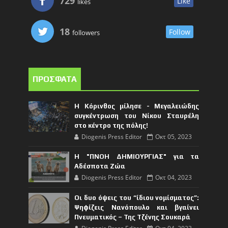
729
Like
likes
18
Follow
followers
ΠΡΟΣΦΑΤΑ
Η Κόρινθος μίλησε - Μεγαλειώδης
συγκέντρωση του Νίκου Σταυρέλη
στο κέντρο της πόλης!
Diogenis Press Editor
Οκτ 05, 2023
Η "ΠΝΟΗ ΔΗΜΙΟΥΡΓΙΑΣ" για τα
Αδέσποτα Ζώα
Diogenis Press Editor
Οκτ 04, 2023
Οι δυο όψεις του “ίδιου νομίσματος”:
Ψηφίζεις Νανόπουλο και βγαίνει
Πνευματικός – Της Τζένης Σουκαρά