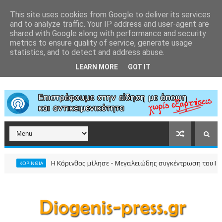
This site uses cookies from Google to deliver its services
and to analyze traffic. Your IP address and user-agent are
shared with Google along with performance and security
metrics to ensure quality of service, generate usage
statistics, and to detect and address abuse.
LEARN MORE
GOT IT
Η Κόρινθος μίλησε - Μεγαλειώδης συγκέντρωση του Νίκου Σ
ΚΟΡΙΝΘΙΑ