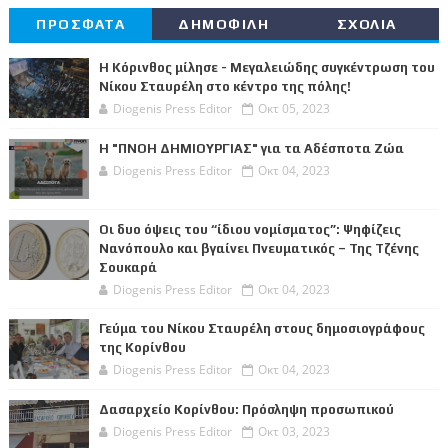
ΠΡΟΣΦΑΤΑ
ΔΗΜΟΦΙΛΗ
ΣΧΟΛΙΑ
Η Κόρινθος μίλησε - Μεγαλειώδης συγκέντρωση του
Νίκου Σταυρέλη στο κέντρο της πόλης!
Diogenis Press Editor
Οκτ 05, 2023
Η "ΠΝΟΗ ΔΗΜΙΟΥΡΓΙΑΣ" για τα Αδέσποτα Ζώα
Diogenis Press Editor
Οκτ 04, 2023
Οι δυο όψεις του “ίδιου νομίσματος”: Ψηφίζεις
Νανόπουλο και βγαίνει Πνευματικός – Της Τζένης
Σουκαρά
Diogenis Press Editor
Οκτ 04, 2023
Γεύμα του Νίκου Σταυρέλη στους δημοσιογράφους
της Κορίνθου
Diogenis Press Editor
Οκτ 04, 2023
Δασαρχείο Κορίνθου: Πρόσληψη προσωπικού
Diogenis Press Editor
Οκτ 03, 2023