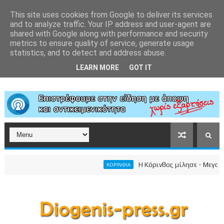
This site uses cookies from Google to deliver its services
and to analyze traffic. Your IP address and user-agent are
shared with Google along with performance and security
metrics to ensure quality of service, generate usage
statistics, and to detect and address abuse.
LEARN MORE
GOT IT
Η Κόρινθος μίλησε - Μεγαλειώδ
ΚΟΡΙΝΘΙΑ