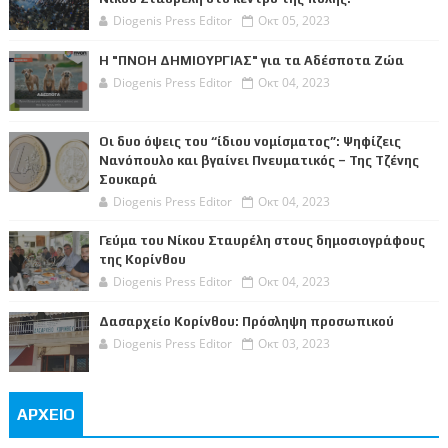
Diogenis Press Editor
Οκτ 05, 2023
Η "ΠΝΟΗ ΔΗΜΙΟΥΡΓΙΑΣ" για τα Αδέσποτα Ζώα
Diogenis Press Editor
Οκτ 04, 2023
Οι δυο όψεις του “ίδιου νομίσματος”: Ψηφίζεις
Νανόπουλο και βγαίνει Πνευματικός – Της Τζένης
Σουκαρά
Diogenis Press Editor
Οκτ 04, 2023
Γεύμα του Νίκου Σταυρέλη στους δημοσιογράφους
της Κορίνθου
Diogenis Press Editor
Οκτ 04, 2023
Δασαρχείο Κορίνθου: Πρόσληψη προσωπικού
Diogenis Press Editor
Οκτ 03, 2023
ΑΡΧΕΙΟ