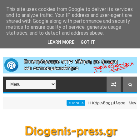
This site uses cookies from Google to deliver its services
and to analyze traffic. Your IP address and user-agent are
shared with Google along with performance and security
metrics to ensure quality of service, generate usage
statistics, and to detect and address abuse.
LEARN MORE
GOT IT
Η Κόρινθος μίλησε - Μεγαλει
ΚΟΡΙΝΘΙΑ