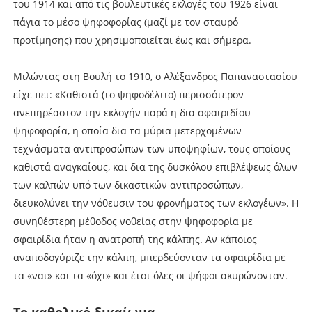
του 1914 και από τις βουλευτικές εκλογές του 1926 είναι
πάγια το μέσο ψηφοφορίας (μαζί με τον σταυρό
προτίμησης) που χρησιμοποιείται έως και σήμερα.
Μιλώντας στη Βουλή το 1910, ο Αλέξανδρος Παπαναστασίου
είχε πει: «Καθιστά (το ψηφοδέλτιο) περισσότερον
ανεπηρέαστον την εκλογήν παρά η δια σφαιριδίου
ψηφοφορία, η οποία δια τα μύρια μετερχομένων
τεχνάσματα αντιπροσώπων των υποψηφίων, τους οποίους
καθιστά αναγκαίους, και δια της δυσκόλου επιβλέψεως όλων
των καλπών υπό των δικαστικών αντιπροσώπων,
διευκολύνει την νόθευσιν του φρονήματος των εκλογέων». Η
συνηθέστερη μέθοδος νοθείας στην ψηφοφορία με
σφαιρίδια ήταν η ανατροπή της κάλπης. Αν κάποιος
αναποδογύριζε την κάλπη, μπερδεύονταν τα σφαιρίδια με
τα «ναι» και τα «όχι» και έτσι όλες οι ψήφοι ακυρώνονταν.
Το καθολικό δικαίωμα