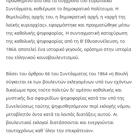
προωθημένο από όλα τα σύγχρονά του ευρωπαϊκά
Συντάγματα, καθιέρωσε το δημοκρατικό πολίτευμα. Η
θεμελιώδης αρχής του, η δημοκρατική αρχή, η «αρχή της
λαϊκής κυριαρχίας», εφαρμόστηκε και πραγματώθηκε μέσω
της καθολικής ψηφοφορίας. Η συνταγματική κατοχύρωση
της καθολικής ψηφοφορίας από τη Β’ Εθνοσυνέλευση, το
1864, αποτελεί ένα ιστορικό γεγονός, ορόσημο στην ιστορία
του ελληνικού κοινοβουλευτισμού.
Βάσει του άρθρου 66 του Συντάγματος του 1864 «η Βουλή
σύγκειται εκ των βουλευτών εκλεγομένων υπό των εχόντων
δικαίωμα προς τούτο πολιτών δι’ αμέσου καθολικής και
μυστικής δια σφαιριδίων ψηφοφορίας κατά τον υπό της
Συνελεύσεως ταύτης ψηφισθησόμενον περί εκλογής νόμον,
μεταβλητόν όντα κατά τα λοιπάς διατάξεις αυτού. Αι
βουλευτικαί εκλογαί διατάσσονται και ενεργούνται
ταυτοχρόνως καθ΄όλην την επικράτειαν».