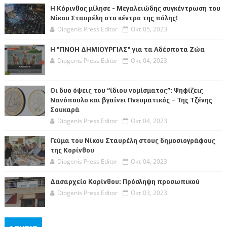
Η Κόρινθος μίλησε - Μεγαλειώδης συγκέντρωση του
Νίκου Σταυρέλη στο κέντρο της πόλης!
Diogenis Press Editor
Οκτ 05, 2023
Η "ΠΝΟΗ ΔΗΜΙΟΥΡΓΙΑΣ" για τα Αδέσποτα Ζώα
Diogenis Press Editor
Οκτ 04, 2023
Οι δυο όψεις του “ίδιου νομίσματος”: Ψηφίζεις
Νανόπουλο και βγαίνει Πνευματικός – Της Τζένης
Σουκαρά
Diogenis Press Editor
Οκτ 04, 2023
Γεύμα του Νίκου Σταυρέλη στους δημοσιογράφους
της Κορίνθου
Diogenis Press Editor
Οκτ 04, 2023
Δασαρχείο Κορίνθου: Πρόσληψη προσωπικού
Diogenis Press Editor
Οκτ 03, 2023