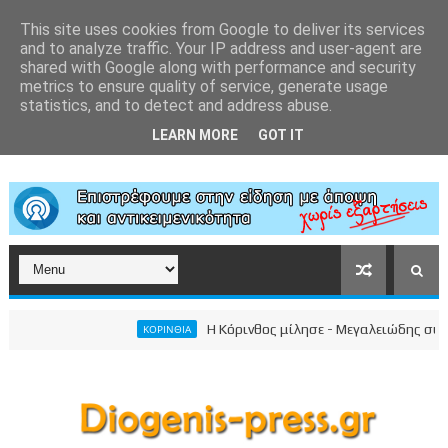
This site uses cookies from Google to deliver its services
and to analyze traffic. Your IP address and user-agent are
shared with Google along with performance and security
metrics to ensure quality of service, generate usage
statistics, and to detect and address abuse.
LEARN MORE
GOT IT
Η Κόρινθος μίλησε - Μεγαλειώδης συγκέντρω
ΚΟΡΙΝΘΙΑ