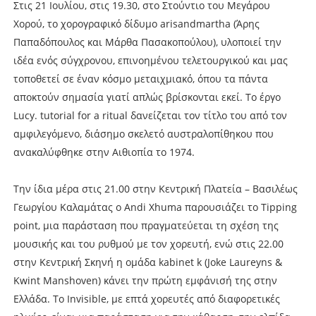
Στις 21 Ιουλίου, στις 19.30, στο Στούντιο του Μεγάρου
Χορού, το χορογραφικό δίδυμο arisandmartha (Άρης
Παπαδόπουλος και Μάρθα Πασακοπούλου), υλοποιεί την
ιδέα ενός σύγχρονου, επινοημένου τελετουργικού και μας
τοποθετεί σε έναν κόσμο μεταιχμιακό, όπου τα πάντα
αποκτούν σημασία γιατί απλώς βρίσκονται εκεί. Το έργο
Lucy. tutorial for a ritual δανείζεται τον τίτλο του από τον
αμφιλεγόμενο, διάσημο σκελετό αυστραλοπίθηκου που
ανακαλύφθηκε στην Αιθιοπία το 1974.
Την ίδια μέρα στις 21.00 στην Κεντρική Πλατεία – Βασιλέως
Γεωργίου Καλαμάτας ο Andi Xhuma παρουσιάζει το Tipping
point, μια παράσταση που πραγματεύεται τη σχέση της
μουσικής και του ρυθμού με τον χορευτή, ενώ στις 22.00
στην Κεντρική Σκηνή η ομάδα kabinet k (Joke Laureyns &
Kwint Manshoven) κάνει την πρώτη εμφάνισή της στην
Ελλάδα. Το Invisible, με επτά χορευτές από διαφορετικές