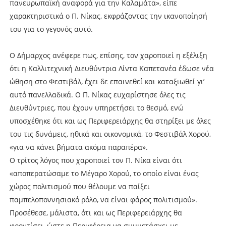
πανευρωπαϊκή αναφορά για την Καλαμάτα», είπε
χαρακτηριστικά ο Π. Νίκας, εκφράζοντας την ικανοποίησή
του για το γεγονός αυτό.
Ο Δήμαρχος ανέφερε πως, επίσης, τον χαροποιεί η εξέλιξη
ότι η Καλλιτεχνική Διευθύντρια Λίντα Καπετανέα έδωσε νέα
ώθηση στο Φεστιβάλ, έχει δε επαινεθεί και καταξιωθεί γι’
αυτό πανελλαδικά. Ο Π. Νίκας ευχαρίστησε όλες τις
Διευθύντριες, που έχουν υπηρετήσει το θεσμό, ενώ
υποσχέθηκε ότι και ως Περιφερειάρχης θα στηρίξει με όλες
του τις δυνάμεις, ηθικά και οικονομικά, το Φεστιβάλ Χορού,
«για να κάνει βήματα ακόμα παραπέρα».
Ο τρίτος λόγος που χαροποιεί τον Π. Νίκα είναι ότι
«αποπερατώσαμε το Μέγαρο Χορού, το οποίο είναι ένας
χώρος πολιτισμού που θέλουμε να παίξει
παμπελοποννησιακό ρόλο, να είναι φάρος πολιτισμού».
Προσέθεσε, μάλιστα, ότι και ως Περιφερειάρχης θα
φροντίσει, ώστε η Περιφέρεια να συμμετάσχει με