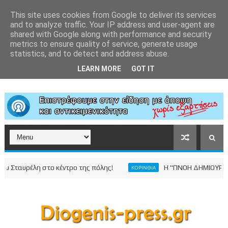
This site uses cookies from Google to deliver its services
and to analyze traffic. Your IP address and user-agent are
shared with Google along with performance and security
metrics to ensure quality of service, generate usage
statistics, and to detect and address abuse.
LEARN MORE
GOT IT
υρέλη στο κέντρο της πόλης!
Η "ΠΝΟΗ ΔΗΜΙΟΥΡΓΙΑΣ" γι
ΚΟΡΙΝΘΙΑ