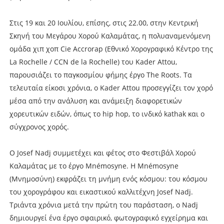
Στις 19 και 20 Ιουλίου, επίσης, στις 22.00, στην Κεντρική
Σκηνή του Μεγάρου Χορού Καλαμάτας, η πολυαναμενόμενη
ομάδα χιπ χοπ Cie Accrorap (Εθνικό Χορογραφικό Κέντρο της
La Rochelle / CCN de la Rochelle) του Kader Attou,
παρουσιάζει το παγκοσμίου φήμης έργο The Roots. Tα
τελευταία είκοσι χρόνια, ο Kader Attou προσεγγίζει τον χορό
μέσα από την ανάλυση και ανάμειξη διαφορετικών
χορευτικών ειδών, όπως το hip hop, το ινδικό kathak και ο
σύγχρονος χορός.
Ο Josef Nadj συμμετέχει και φέτος στο Φεστιβάλ Χορού
Καλαμάτας με το έργο Mnémosyne. Η Mnémosyne
(Μνημοσύνη) εκφράζει τη μνήμη ενός κόσμου: του κόσμου
του χορογράφου και εικαστικού καλλιτέχνη Josef Nadj.
Τριάντα χρόνια μετά την πρώτη του παράσταση, ο Nadj
δημιουργεί ένα έργο σφαιρικό, φωτογραφικό εγχείρημα και