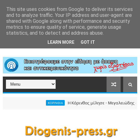
This site uses cookies from Google to deliver its services
and to analyze traffic. Your IP address and user-agent are
shared with Google along with performance and security
metrics to ensure quality of service, generate usage
statistics, and to detect and address abuse.
LEARN MORE
GOT IT
Η Κόρινθος μίλησε - Μεγαλειώδης συγκέν
ΚΟΡΙΝΘΙΑ
ικού