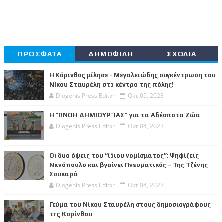
ΠΡΟΣΦΑΤΑ
ΔΗΜΟΦΙΛΗ
ΣΧΟΛΙΑ
Η Κόρινθος μίλησε - Μεγαλειώδης συγκέντρωση του
Νίκου Σταυρέλη στο κέντρο της πόλης!
Diogenis Press Editor
Οκτ 05, 2023
Η "ΠΝΟΗ ΔΗΜΙΟΥΡΓΙΑΣ" για τα Αδέσποτα Ζώα
Diogenis Press Editor
Οκτ 04, 2023
Οι δυο όψεις του “ίδιου νομίσματος”: Ψηφίζεις
Νανόπουλο και βγαίνει Πνευματικός – Της Τζένης
Σουκαρά
Diogenis Press Editor
Οκτ 04, 2023
Γεύμα του Νίκου Σταυρέλη στους δημοσιογράφους
της Κορίνθου