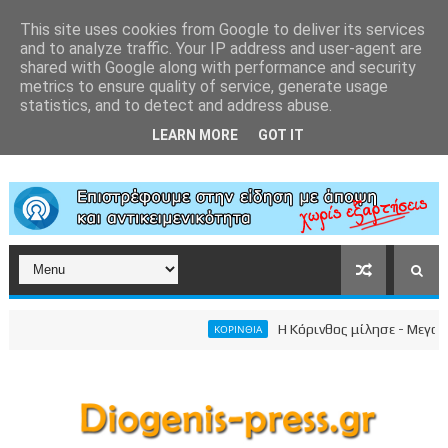
This site uses cookies from Google to deliver its services
and to analyze traffic. Your IP address and user-agent are
shared with Google along with performance and security
metrics to ensure quality of service, generate usage
statistics, and to detect and address abuse.
LEARN MORE
GOT IT
Η Κόρινθος μίλησε - Μεγαλειώδ
ΚΟΡΙΝΘΙΑ