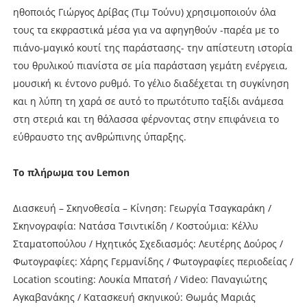
ηθοποιός Γιώργος Δρίβας (Τιμ Τούνυ) χρησιμοποιούν όλα
τους τα εκφραστικά μέσα για να αφηγηθούν -παρέα με το
πιάνο-μαγικό κουτί της παράστασης- την απίστευτη ιστορία
του θρυλικού πιανίστα σε μία παράσταση γεμάτη ενέργεια,
μουσική κι έντονο ρυθμό. Το γέλιο διαδέχεται τη συγκίνηση
και η λύπη τη χαρά σε αυτό το πρωτότυπο ταξίδι ανάμεσα
στη στεριά και τη θάλασσα φέρνοντας στην επιφάνεια το
εύθραυστο της ανθρώπινης ύπαρξης.
Το πλήρωμα του Lemon
Διασκευή – Σκηνοθεσία – Κίνηση: Γεωργία Τσαγκαράκη /
Σκηνογραφία: Νατάσα Τσιντικίδη / Κοστούμια: Κέλλυ
Σταματοπούλου / Ηχητικός Σχεδιασμός: Λευτέρης Δούρος /
Φωτογραφίες: Χάρης Γερμανίδης / Φωτογραφίες περιοδείας /
Location scouting: Λουκία Μπατσή / Video: Παναγιώτης
Αγκαβανάκης / Κατασκευή σκηνικού: Θωμάς Μαριάς