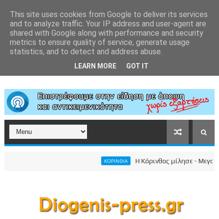
This site uses cookies from Google to deliver its services
and to analyze traffic. Your IP address and user-agent are
shared with Google along with performance and security
metrics to ensure quality of service, generate usage
statistics, and to detect and address abuse.
LEARN MORE
GOT IT
Η Κόρινθος μίλησε - Μεγαλειώδη
ΚΟΡΙΝΘΙΑ