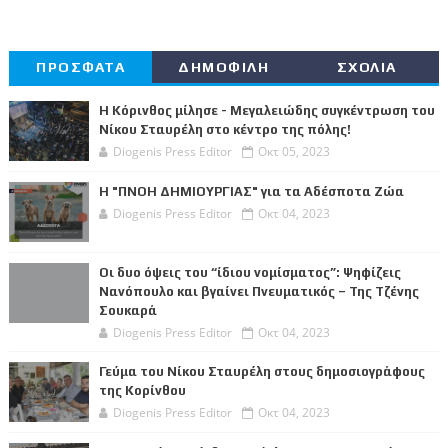
ΠΡΟΣΦΑΤΑ
ΔΗΜΟΦΙΛΗ
ΣΧΟΛΙΑ
Η Κόρινθος μίλησε - Μεγαλειώδης συγκέντρωση του
Νίκου Σταυρέλη στο κέντρο της πόλης!
Diogenis Press Editor
Οκτ 05, 2023
Η "ΠΝΟΗ ΔΗΜΙΟΥΡΓΙΑΣ" για τα Αδέσποτα Ζώα
Diogenis Press Editor
Οκτ 04, 2023
Οι δυο όψεις του “ίδιου νομίσματος”: Ψηφίζεις
Νανόπουλο και βγαίνει Πνευματικός – Της Τζένης
Σουκαρά
Diogenis Press Editor
Οκτ 04, 2023
Γεύμα του Νίκου Σταυρέλη στους δημοσιογράφους
της Κορίνθου
Diogenis Press Editor
Οκτ 04, 2023