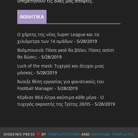
υπηρετήσουν τις δικές μας απόψεις.
ΑΘΛΗΤΙΚΑ
Ο χάρτης της νέας Super League και τα
χιλιόμετρα των 14 ομάδων
- 5/28/2019
Βαλμπουενά: Πόσα γκολ θα βάλει; Πόσες ασίστ
θα δώσει;
- 5/28/2019
Luck of the mask: Τυχεροί και άτυχοι μιας
μάσκας
- 5/28/2019
Άνοιξε θέση εργασίας για φανατικούς του
Football Μanager
- 5/28/2019
Κέρδισε 88,6 λίτρα καύσιμα κάθε μέρα - Ο
τυχερός ακροατής της Τρίτης 28/05
- 5/28/2019
DIOGENIS PRESS
BY
TEMPLATESYARD
AND
GOOYAABI TEMPLATES