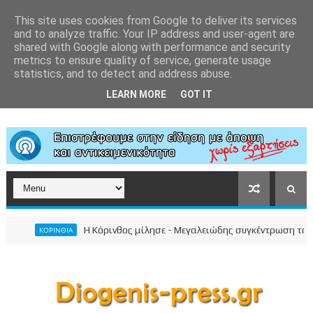
This site uses cookies from Google to deliver its services
and to analyze traffic. Your IP address and user-agent are
shared with Google along with performance and security
metrics to ensure quality of service, generate usage
statistics, and to detect and address abuse.
LEARN MORE
GOT IT
Η Κόρινθος μίλησε - Μεγαλειώδης συγκέντρωση του Νίκο
ΚΟΡΙΝΘΙΑ