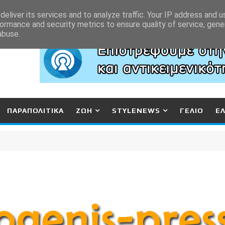
eliver its services and to analyze traffic. Your IP address and 
ormance and security metrics to ensure quality of service, gen
abuse.
ΠΑΡΑΠΟΛΙΤΙΚΑ
ΖΩΗ
STYLENEWS
ΓΕΛΙΟ
Ε