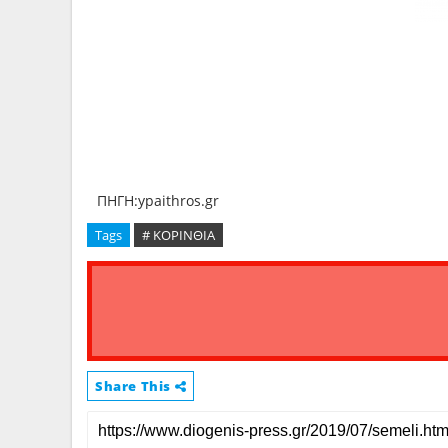
ΠΗΓΗ:ypaithros.gr
Tags
# ΚΟΡΙΝΘΙΑ
Share This