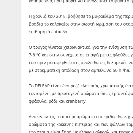
καθημερινό, που μπορεί να συνοδεύσει το φαγητό ή
Η χρονιά του 2018, βοήθησε το μικροκλίμα της περ
βράδια το καλοκαίρι στην σωστή ωρίμαση του σταφ
επιθυμητά επίπεδα.
Ο τρύγος γίνεται χειρωνακτικά, για την ενίσχυση
7-8 °C και στην συνέχεια σε επαφή με τις φλούδες γ
του πριν μεταφερθεί στις ανοξείδωτες δεξαμενές να
με στρεμματική απόδοση στον αμπελώνα 50 hl/ha.
Το DELEAR είναι ένα ροζέ ελαφριάς χρωματικής έν
τονισμένη, με πρωτογενή αρώματα όπως τριαντάφυλλ
φράουλα, ρόδι και cranberry.
Ανακινώντας το ποτήρι αρώματα εσπεριδοειδών, gr
αρώματα της κόκκινης πιπεριάς και των φύλλων τομ
Στο στόμα είναι ξηρό, με ελαφρύ αλκοόλ και τραγα