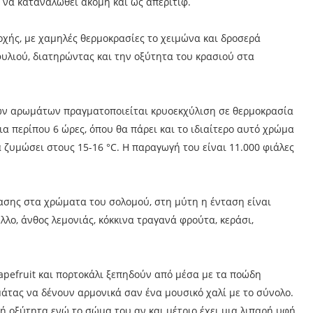
 να καταναλωθεί ακόμη και ως απεριτίφ.
ιοχής, με χαμηλές θερμοκρασίες το χειμώνα και δροσερά
υλιού, διατηρώντας και την οξύτητα του κρασιού στα
 των αρωμάτων πραγματοποιείται κρυοεκχύλιση σε θερμοκρασία
ια περίπου 6 ώρες, όπου θα πάρει και το ιδιαίτερο αυτό χρώμα
 ζυμώσει στους 15-16 °C. Η παραγωγή του είναι 11.000 φιάλες
τασης στα χρώματα του σολομού, στη μύτη η ένταση είναι
ο, άνθος λεμονιάς, κόκκινα τραγανά φρούτα, κεράσι,
apefruit και πορτοκάλι ξεπηδούν από μέσα με τα ποώδη
άτας να δένουν αρμονικά σαν ένα μουσικό χαλί με το σύνολο.
νή οξύτητα ενώ το σώμα του αν και μέτριο έχει μια λιπαρή υφή