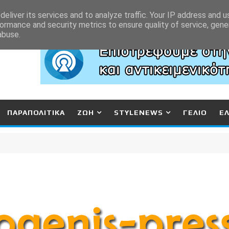
eliver its services and to analyze traffic. Your IP address and 
ormance and security metrics to ensure quality of service, gen
abuse.
ΠΑΡΑΠΟΛΙΤΙΚΑ
ΖΩΗ
STYLENEWS
ΓΕΛΙΟ
Ε