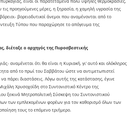
πυρκαγιάς, είναι οι παρατεταμένα πολύ υψηλές θερμοκρασίες,
 τις προηγούμενες μέρες, η ξηρασία, η χαμηλή υγρασία της
βόρειοι- βορειοδυτικοί άνεμοι που αναμένονται από το
νέντευξη Τύπου που παραχώρησε το απόγευμα της
ς, διέταξε ο αρχηγός της Πυροσβεστικής
ιάς- αναμένεται ότι θα είναι η Κυριακή, γι’ αυτό και ολόκληρος
ότητα από το πρωί του Σαββάτου ώστε να αντιμετωπιστεί
 να πάρει διαστάσεις. Λόγω αυτής της κατάστασης, έγινε
Μιχάλη Χρυσοχοΐδη στο Συντονιστικό Κέντρο της
διου ξεκινά Μητροπολιτική Σύσκεψη του Συντονιστικού
όλων των εμπλεκομένων φορέων για τον καθορισμό όλων των
οποίηση τους το επόμενο τριήμερο.