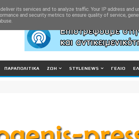
eliver its services and to analyze traffic. Your IP address and 
ormance and security metrics to ensure quality of service, gen
abuse.
ΠΑΡΑΠΟΛΙΤΙΚΑ
ΖΩΗ
STYLENEWS
ΓΕΛΙΟ
Ε