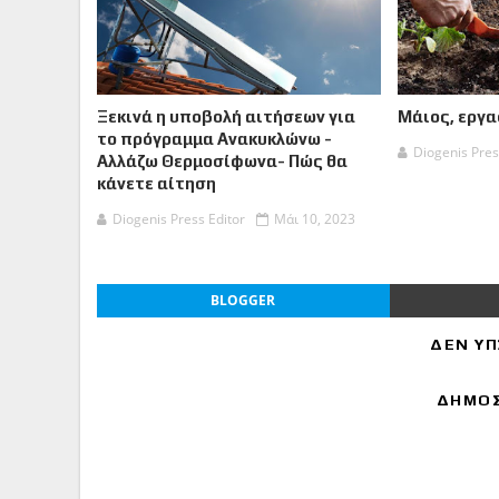
Ξεκινά η υποβολή αιτήσεων για
Μάιος, εργα
το πρόγραμμα Ανακυκλώνω -
Diogenis Pres
Αλλάζω Θερμοσίφωνα- Πώς θα
κάνετε αίτηση
Diogenis Press Editor
Μάι 10, 2023
BLOGGER
ΔΕΝ ΥΠ
ΔΗΜΟΣ