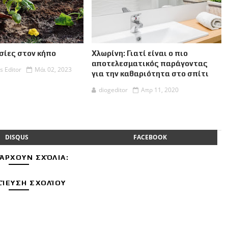
σίες στον κήπο
Χλωρίνη: Γιατί είναι ο πιο
αποτελεσματικός παράγοντας
s Editor
Μάι 02, 2023
για την καθαριότητα στο σπίτι
diogeditor
Απρ 11, 2020
DISQUS
FACEBOOK
ΆΡΧΟΥΝ ΣΧΌΛΙΑ:
ΊΕΥΣΗ ΣΧΟΛΊΟΥ