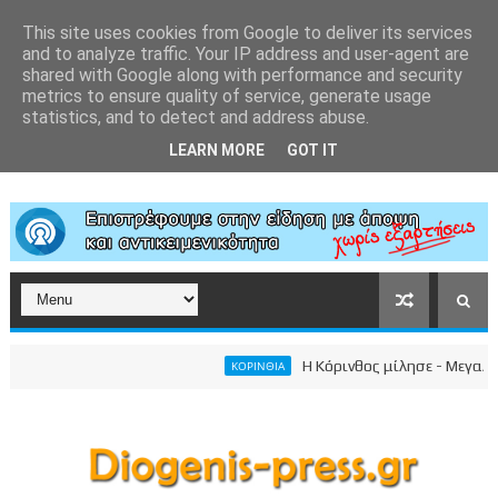
This site uses cookies from Google to deliver its services
and to analyze traffic. Your IP address and user-agent are
shared with Google along with performance and security
metrics to ensure quality of service, generate usage
statistics, and to detect and address abuse.
LEARN MORE
GOT IT
Η Κόρινθος μίλησε - Μεγαλειώδ
ΚΟΡΙΝΘΙΑ