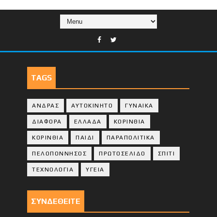
TAGS
ΑΝΔΡΑΣ
ΑΥΤΟΚΙΝΗΤΟ
ΓΥΝΑΙΚΑ
ΔΙΑΦΟΡΑ
ΕΛΛΑΔΑ
ΚΟΡΙΝΘΙΑ
ΚΟΡΙΝΘΙA
ΠΑΙΔΙ
ΠΑΡΑΠΟΛΙΤΙΚΑ
ΠΕΛΟΠΟΝΝΗΣΟΣ
ΠΡΩΤΟΣΕΛΙΔΟ
ΣΠΙΤΙ
ΤΕΧΝΟΛΟΓΙΑ
ΥΓΕΙΑ
ΣΥΝΔΕΘΕΙΤΕ