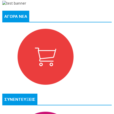
ΑΓΟΡΑ ΝΕΑ
ΣΥΝΕΝΤΕΥΞΕΙΣ