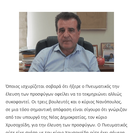
Όποιος ισχυρίζεται σοβαρά ότι ήξερε ο Πνευματικός την
έλευση των προσφύγων οφείλει να το τεκμηριώνει αλλιώς
συκοφαντεί. Οι τρεις βουλευτές και ο κύριος Νανόπουλος,
σε μια τόσο σημαντική απόφαση είναι σίγουρο ότι γνώριζαν
από τον υπουργό της Νέας Δημοκρατίας, τον κύριο
Χρυσοχοΐδη, για την έλευση των προσφύγων. Ο Πνευματικός
ούτε είχε σχέση με τον κύριο Χρυσοχοΐδη ούτε έχει σήμερα