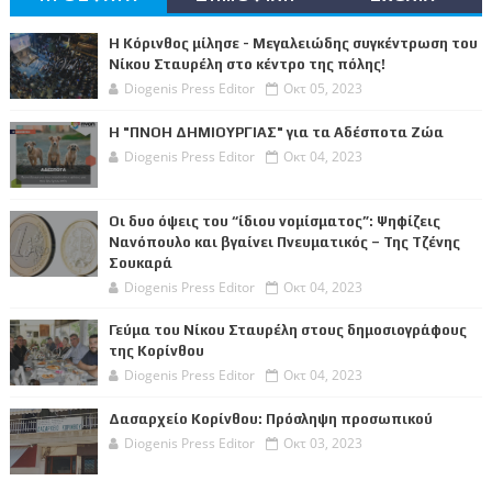
Η Κόρινθος μίλησε - Μεγαλειώδης συγκέντρωση του
Νίκου Σταυρέλη στο κέντρο της πόλης!
Diogenis Press Editor
Οκτ 05, 2023
Η "ΠΝΟΗ ΔΗΜΙΟΥΡΓΙΑΣ" για τα Αδέσποτα Ζώα
Diogenis Press Editor
Οκτ 04, 2023
Οι δυο όψεις του “ίδιου νομίσματος”: Ψηφίζεις
Νανόπουλο και βγαίνει Πνευματικός – Της Τζένης
Σουκαρά
Diogenis Press Editor
Οκτ 04, 2023
Γεύμα του Νίκου Σταυρέλη στους δημοσιογράφους
της Κορίνθου
Diogenis Press Editor
Οκτ 04, 2023
Δασαρχείο Κορίνθου: Πρόσληψη προσωπικού
Diogenis Press Editor
Οκτ 03, 2023