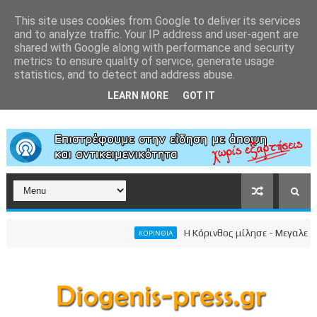
This site uses cookies from Google to deliver its services
and to analyze traffic. Your IP address and user-agent are
shared with Google along with performance and security
metrics to ensure quality of service, generate usage
statistics, and to detect and address abuse.
LEARN MORE
GOT IT
Η Κόρινθος μίλησε - Μεγαλειώδης 
ΚΟΡΙΝΘΙΑ