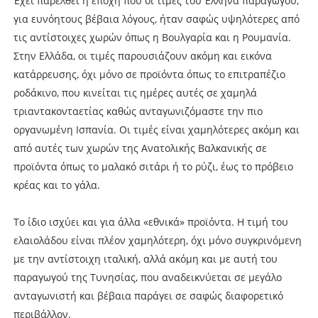
Έχει παρέλθει η εποχή που οι τιμές του Έλληνα παραγωγού,
για ευνόητους βέβαια λόγους, ήταν σαφώς υψηλότερες από
τις αντίστοιχες χωρών όπως η Βουλγαρία και η Ρουμανία.
Στην Ελλάδα, οι τιμές παρουσιάζουν ακόμη και εικόνα
κατάρρευσης, όχι μόνο σε προϊόντα όπως το επιτραπέζιο
ροδάκινο, που κινείται τις ημέρες αυτές σε χαμηλά
τριαντακονταετίας καθώς ανταγωνιζόμαστε την πιο
οργανωμένη Ισπανία. Οι τιμές είναι χαμηλότερες ακόμη και
από αυτές των χωρών της Ανατολικής Βαλκανικής σε
προϊόντα όπως το μαλακό σιτάρι ή το ρύζι, έως το πρόβειο
κρέας και το γάλα.
Το ίδιο ισχύει και για άλλα «εθνικά» προϊόντα. Η τιμή του
ελαιολάδου είναι πλέον χαμηλότερη, όχι μόνο συγκρινόμενη
με την αντίστοιχη ιταλική, αλλά ακόμη και με αυτή του
παραγωγού της Τυνησίας, που αναδεικνύεται σε μεγάλο
ανταγωνιστή και βέβαια παράγει σε σαφώς διαφορετικό
περιβάλλον.