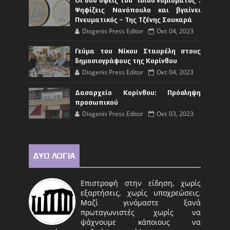
Οι δυο όψεις του “ίδιου νομίσματος”:
Ψηφίζεις Νανόπουλο και βγαίνει
Πνευματικός – Της Τζένης Σουκαρά
Diogenis Press Editor
Οκτ 04, 2023
Γεύμα του Νίκου Σταυρέλη στους
δημοσιογράφους της Κορίνθου
Diogenis Press Editor
Οκτ 04, 2023
Δασαρχείο Κορίνθου: Πρόσληψη
προσωπικού
Diogenis Press Editor
Οκτ 03, 2023
ΔΥΟ ΛΟΓΙΑ
Επιστροφή στην είδηση, χωρίς
εξαρτήσεις, χωρίς υποχρεώσεις.
Μαζί γινόμαστε ξανά
πρωταγωνιστές χωρίς να
ψάχνουμε κάποιους να