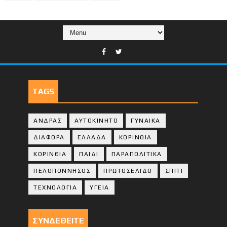
TAGS
ΑΝΔΡΑΣ
ΑΥΤΟΚΙΝΗΤΟ
ΓΥΝΑΙΚΑ
ΔΙΑΦΟΡΑ
ΕΛΛΑΔΑ
ΚΟΡΙΝΘΙΑ
ΚΟΡΙΝΘΙA
ΠΑΙΔΙ
ΠΑΡΑΠΟΛΙΤΙΚΑ
ΠΕΛΟΠΟΝΝΗΣΟΣ
ΠΡΩΤΟΣΕΛΙΔΟ
ΣΠΙΤΙ
ΤΕΧΝΟΛΟΓΙΑ
ΥΓΕΙΑ
ΣΥΝΔΕΘΕΙΤΕ