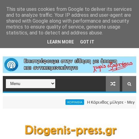
This site uses cookies from Google to deliver its services
and to analyze traffic. Your IP address and user-agent are
shared with Google along with performance and security
metrics to ensure quality of service, generate usage
statistics, and to detect and address abuse.
LEARN MORE
GOT IT
Η Κόρινθος μίλησε - Μεγαλειώ
ΚΟΡΙΝΘΙΑ