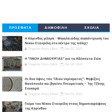
ΠΡΟΣΦΑΤΑ
ΔΗΜΟΦΙΛΗ
ΣΧΟΛΙΑ
Η Κόρινθος μίλησε - Μεγαλειώδης συγκέντρωση του
Νίκου Σταυρέλη στο κέντρο της πόλης!
Diogenis Press Editor
Οκτ 05, 2023
Η "ΠΝΟΗ ΔΗΜΙΟΥΡΓΙΑΣ" για τα Αδέσποτα Ζώα
Diogenis Press Editor
Οκτ 04, 2023
Οι δυο όψεις του “ίδιου νομίσματος”: Ψηφίζεις
Νανόπουλο και βγαίνει Πνευματικός – Της Τζένης
Σουκαρά
Diogenis Press Editor
Οκτ 04, 2023
Γεύμα του Νίκου Σταυρέλη στους δημοσιογράφους
της Κορίνθου