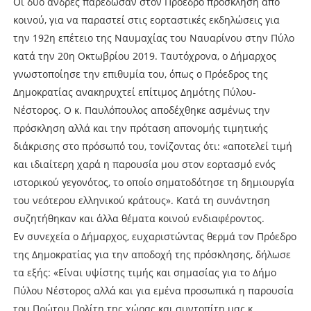
Οι δύο άνδρες παρέδωσαν στον Πρόεδρο πρόσκληση από
κοινού, για να παραστεί στις εορταστικές εκδηλώσεις για
την 192η επέτειο της Ναυμαχίας του Ναυαρίνου στην Πύλο
κατά την 20η Οκτωβρίου 2019. Ταυτόχρονα, ο Δήμαρχος
γνωστοποίησε την επιθυμία του, όπως ο Πρόεδρος της
Δημοκρατίας ανακηρυχτεί επίτιμος Δημότης Πύλου-
Νέστορος. Ο κ. Παυλόπουλος αποδέχθηκε ασμένως την
πρόσκληση αλλά και την πρόταση απονομής τιμητικής
διάκρισης στο πρόσωπό του, τονίζοντας ότι: «αποτελεί τιμή
και ιδιαίτερη χαρά η παρουσία μου στον εορτασμό ενός
ιστορικού γεγονότος, το οποίο σηματοδότησε τη δημιουργία
του νεότερου ελληνικού κράτους». Κατά τη συνάντηση
συζητήθηκαν και άλλα θέματα κοινού ενδιαφέροντος.
Εν συνεχεία ο Δήμαρχος, ευχαριστώντας θερμά τον Πρόεδρο
της Δημοκρατίας για την αποδοχή της πρόσκλησης, δήλωσε
τα εξής: «Είναι υψίστης τιμής και σημασίας για το Δήμο
Πύλου Νέστορος αλλά και για εμένα προσωπικά η παρουσία
του Πρώτου Πολίτη της χώρας και συντοπίτη μας κ.