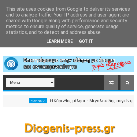
This site uses cookies from Google to deliver its services
and to analyze traffic. Your IP address and user-agent are
shared with Google along with performance and security
metrics to ensure quality of service, generate usage
statistics, and to detect and address abuse.
LEARN MORE
GOT IT
Η Κόρινθος μίλησε - Μεγαλειώδης συγκέντρωση του 
ΚΟΡΙΝΘΙΑ