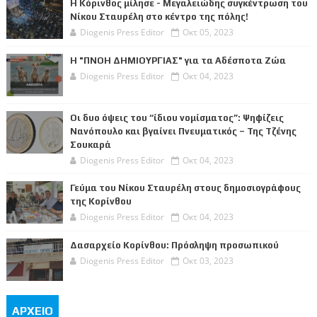
Η Κόρινθος μίλησε - Μεγαλειώδης συγκέντρωση του
Νίκου Σταυρέλη στο κέντρο της πόλης!
Diogenis Press Editor
Οκτ 05, 2023
Η "ΠΝΟΗ ΔΗΜΙΟΥΡΓΙΑΣ" για τα Αδέσποτα Ζώα
Diogenis Press Editor
Οκτ 04, 2023
Οι δυο όψεις του “ίδιου νομίσματος”: Ψηφίζεις
Νανόπουλο και βγαίνει Πνευματικός – Της Τζένης
Σουκαρά
Diogenis Press Editor
Οκτ 04, 2023
Γεύμα του Νίκου Σταυρέλη στους δημοσιογράφους
της Κορίνθου
Diogenis Press Editor
Οκτ 04, 2023
Δασαρχείο Κορίνθου: Πρόσληψη προσωπικού
Diogenis Press Editor
Οκτ 03, 2023
ΑΡΧΕΙΟ