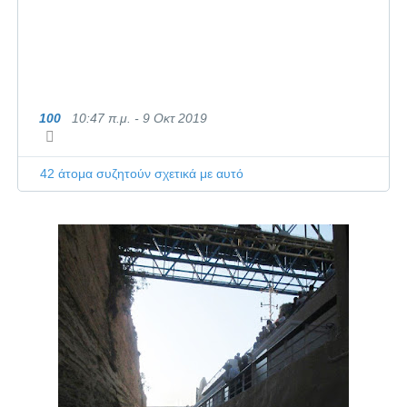
100
10:47 π.μ. - 9 Οκτ 2019
Π
λ
η
ρ
42 άτομα συζητούν σχετικά με αυτό
ο
φ
ο
ρ
ί
ε
ς
κ
α
ι
α
π
ό