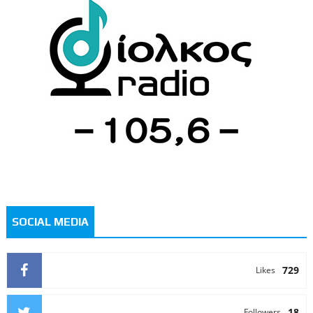
SOCIAL MEDIA
729
Likes
18
Followers