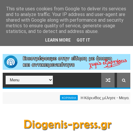
This site uses cookies from Google to deliver its services
and to analyze traffic. Your IP address and user-agent are
shared with Google along with performance and security
metrics to ensure quality of service, generate usage
statistics, and to detect and address abuse.
LEARN MORE
GOT IT
Η Κόρινθος μίλησε - Μεγαλειώδης
ΚΟΡΙΝΘΙΑ