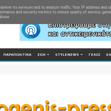
eliver its services and to analyze traffic. Your IP address and 
ormance and security metrics to ensure quality of service, gen
abuse.
ΠΑΡΑΠΟΛΙΤΙΚΑ
ΖΩΗ
STYLENEWS
ΓΕΛΙΟ
Ε