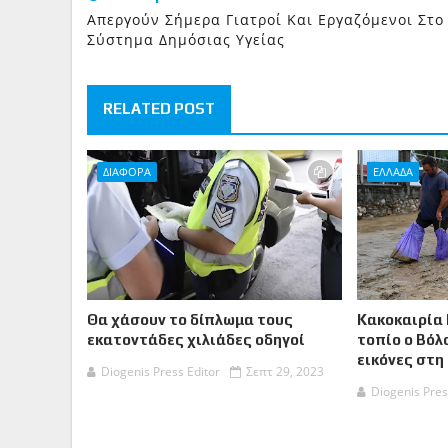
Απεργούν Σήμερα Γιατροί Και Εργαζόμενοι Στο
Σύστημα Δημόσιας Υγείας
RELATED POST
ΔΙΑΦΟΡΑ
ΕΛΛΑΔΑ
Θα χάσουν το δίπλωμα τους
Κακοκαιρία 
εκατοντάδες χιλιάδες οδηγοί
τοπίο ο Βόλ
εικόνες στη
Diogenis Press Editor
Σεπτ 29, 2023
Diogenis Pres