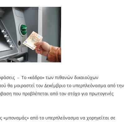
οφάσεις - Το «κάδρο» των πιθανών δικαιούχων
πού θα µοιραστεί τον ∆εκέµβριο το υπερπλεόνασµα από την
ρβαση που προβλέπεται από τον στόχο για πρωτογενές
ος «μποναμάς» από το υπερπλεόνασμα να χορηγείται σε