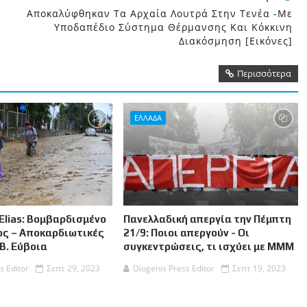
Αποκαλύφθηκαν Τα Αρχαία Λουτρά Στην Τενέα -Με
Υποδαπέδιο Σύστημα Θέρμανσης Και Κόκκινη
Διακόσμηση [εικόνες]
Περισσότερα
ΕΛΛΑΔΑ
Elias: Βομβαρδισμένο
Πανελλαδική απεργία την Πέμπτη
ος – Αποκαρδιωτικές
21/9: Ποιοι απεργούν - Οι
 Β. Εύβοια
συγκεντρώσεις, τι ισχύει με ΜΜΜ
s Editor
Σεπτ 29, 2023
Diogenis Press Editor
Σεπτ 19, 2023