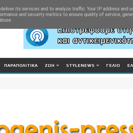
eliver its services and to analyze traffic. Your IP address and 
ormance and security metrics to ensure quality of service, gen
abuse.
ΠΑΡΑΠΟΛΙΤΙΚΑ
ΖΩΗ
STYLENEWS
ΓΕΛΙΟ
Ε