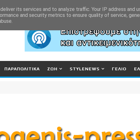
eliver its services and to analyze traffic. Your IP address and 
ormance and security metrics to ensure quality of service, gen
abuse.
ΠΑΡΑΠΟΛΙΤΙΚΑ
ΖΩΗ
STYLENEWS
ΓΕΛΙΟ
Ε