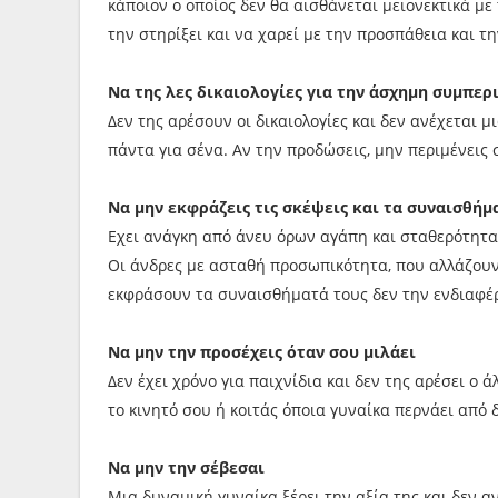
κάποιον ο οποίος δεν θα αισθάνεται μειονεκτικά με
την στηρίξει και να χαρεί με την προσπάθεια και τ
Να της λες δικαιολογίες για την άσχημη συμπερ
Δεν της αρέσουν οι δικαιολογίες και δεν ανέχεται 
πάντα για σένα. Αν την προδώσεις, μην περιμένεις
Να μην εκφράζεις τις σκέψεις και τα συναισθήμ
Εχει ανάγκη από άνευ όρων αγάπη και σταθερότητα.
Οι άνδρες με ασταθή προσωπικότητα, που αλλάζου
εκφράσουν τα συναισθήματά τους δεν την ενδιαφέ
Να μην την προσέχεις όταν σου μιλάει
Δεν έχει χρόνο για παιχνίδια και δεν της αρέσει ο ά
το κινητό σου ή κοιτάς όποια γυναίκα περνάει από 
Να μην την σέβεσαι
Μια δυναμική γυναίκα ξέρει την αξία της και δεν α