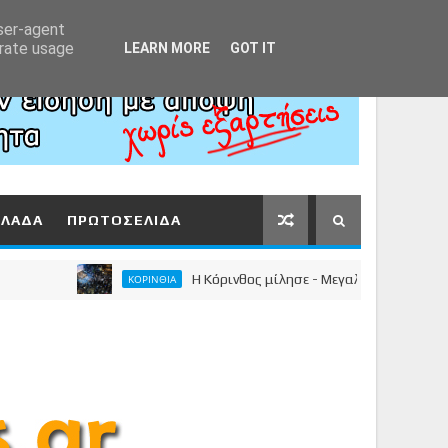
Αρχική
About
Contact
user-agent
erate usage
LEARN MORE
GOT IT
ΛΛΑΔΑ
ΠΡΩΤΟΣΕΛΙΔΑ
Η Κόρινθος μίλησε - Μεγαλειώδης συγκέντρωση 
ΚΟΡΙΝΘΙΑ