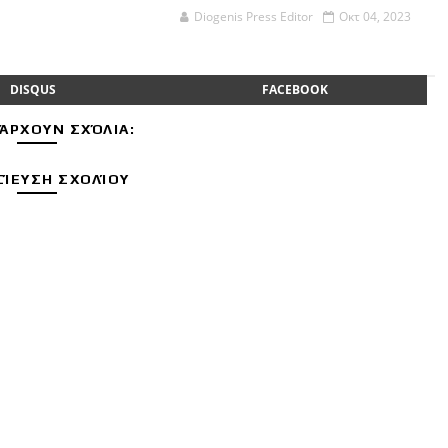
Diogenis Press Editor
Οκτ 04, 2023
DISQUS
FACEBOOK
ΆΡΧΟΥΝ ΣΧΌΛΙΑ:
ΊΕΥΣΗ ΣΧΟΛΊΟΥ