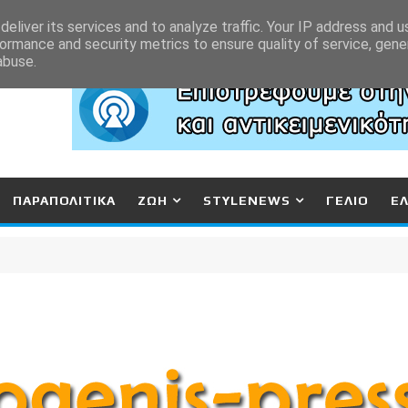
eliver its services and to analyze traffic. Your IP address and 
ormance and security metrics to ensure quality of service, gen
abuse.
ΠΑΡΑΠΟΛΙΤΙΚΑ
ΖΩΗ
STYLENEWS
ΓΕΛΙΟ
Ε