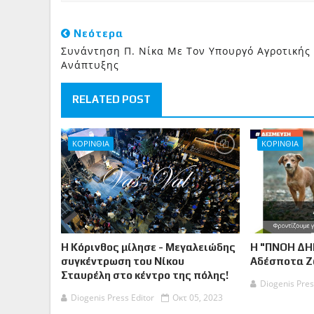
Νεότερα
Συνάντηση Π. Νίκα Με Τον Υπουργό Αγροτικής
Ανάπτυξης
RELATED POST
ΚΟΡΙΝΘΙΑ
ΚΟΡΙΝΘΙΑ
Η Κόρινθος μίλησε - Μεγαλειώδης
Η "ΠΝΟΗ ΔΗ
συγκέντρωση του Νίκου
Αδέσποτα 
Σταυρέλη στο κέντρο της πόλης!
Diogenis Pres
Diogenis Press Editor
Οκτ 05, 2023