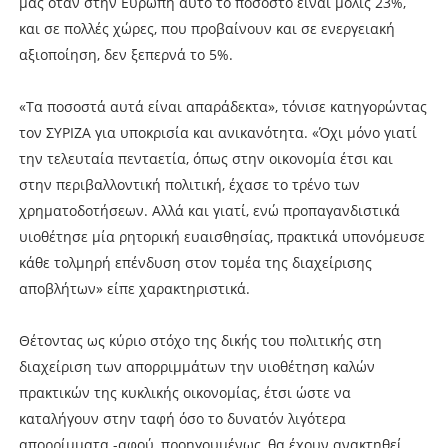
μας όταν στην Ευρώπη αυτό το ποσοστό είναι μόλις 23%,
και σε πολλές χώρες, που προβαίνουν και σε ενεργειακή
αξιοποίηση, δεν ξεπερνά το 5%.
«Τα ποσοστά αυτά είναι απαράδεκτα», τόνισε κατηγορώντας
τον ΣΥΡΙΖΑ για υποκρισία και ανικανότητα. «Όχι μόνο γιατί
την τελευταία πενταετία, όπως στην οικονομία έτσι και
στην περιβαλλοντική πολιτική, έχασε το τρένο των
χρηματοδοτήσεων. Αλλά και γιατί, ενώ προπαγανδιστικά
υιοθέτησε μία ρητορική ευαισθησίας, πρακτικά υπονόμευσε
κάθε τολμηρή επένδυση στον τομέα της διαχείρισης
αποβλήτων» είπε χαρακτηριστικά.
Θέτοντας ως κύριο στόχο της δικής του πολιτικής στη
διαχείριση των απορριμμάτων την υιοθέτηση καλών
πρακτικών της κυκλικής οικονομίας, έτσι ώστε να
καταλήγουν στην ταφή όσο το δυνατόν λιγότερα
απορρίμματα -αφού, προηγουμένως, θα έχουν ανακτηθεί