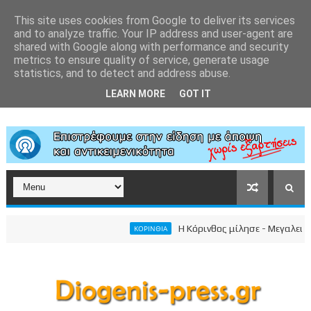
This site uses cookies from Google to deliver its services
and to analyze traffic. Your IP address and user-agent are
shared with Google along with performance and security
metrics to ensure quality of service, generate usage
statistics, and to detect and address abuse.
LEARN MORE
GOT IT
Η Κόρινθος μίλησε - Μεγαλειώδης συ
ΚΟΡΙΝΘΙΑ