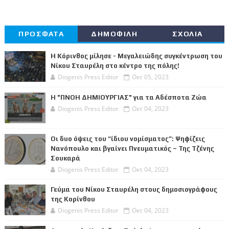
ΠΡΟΣΦΑΤΑ
ΔΗΜΟΦΙΛΗ
ΣΧΟΛΙΑ
Η Κόρινθος μίλησε - Μεγαλειώδης συγκέντρωση του
Νίκου Σταυρέλη στο κέντρο της πόλης!
Diogenis Press Editor
Οκτ 05, 2023
Η "ΠΝΟΗ ΔΗΜΙΟΥΡΓΙΑΣ" για τα Αδέσποτα Ζώα
Diogenis Press Editor
Οκτ 04, 2023
Οι δυο όψεις του “ίδιου νομίσματος”: Ψηφίζεις
Νανόπουλο και βγαίνει Πνευματικός – Της Τζένης
Σουκαρά
Diogenis Press Editor
Οκτ 04, 2023
Γεύμα του Νίκου Σταυρέλη στους δημοσιογράφους
της Κορίνθου
Diogenis Press Editor
Οκτ 04, 2023