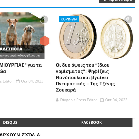
ΚΟΡΙΝΘΙΑ
ΜΙΟΥΡΓΙΑΣ" για τα
Οι δυο όψεις του “ίδιου
Ζώα
νομίσματος”: Ψηφίζεις
Νανόπουλο και βγαίνει
s Editor
Οκτ 04, 2023
Πνευματικός – Της Τζένης
Σουκαρά
Diogenis Press Editor
Οκτ 04, 2023
DISQUS
FACEBOOK
ΆΡΧΟΥΝ ΣΧΌΛΙΑ: