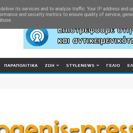
eliver its services and to analyze traffic. Your IP address and 
ormance and security metrics to ensure quality of service, gen
abuse.
ΠΑΡΑΠΟΛΙΤΙΚΑ
ΖΩΗ
STYLENEWS
ΓΕΛΙΟ
Ε