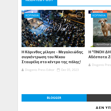
ΚΟΡΙΝΘΙΑ
ΚΟΡΙΝΘΙΑ
Η Κόρινθος μίλησε - Μεγαλειώδης
Η "ΠΝΟΗ ΔΗ
συγκέντρωση του Νίκου
Αδέσποτα 
Σταυρέλη στο κέντρο της πόλης!
Diogenis Pres
Diogenis Press Editor
Οκτ 05, 2023
BLOGGER
ΔΕΝ ΥΠ