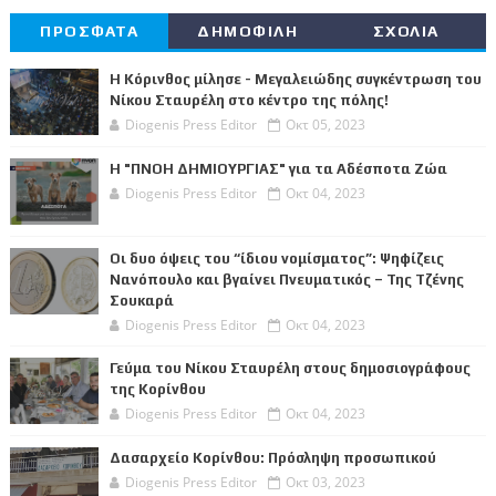
ΠΡΟΣΦΑΤΑ
ΔΗΜΟΦΙΛΗ
ΣΧΟΛΙΑ
Η Κόρινθος μίλησε - Μεγαλειώδης συγκέντρωση του
Νίκου Σταυρέλη στο κέντρο της πόλης!
Diogenis Press Editor
Οκτ 05, 2023
Η "ΠΝΟΗ ΔΗΜΙΟΥΡΓΙΑΣ" για τα Αδέσποτα Ζώα
Diogenis Press Editor
Οκτ 04, 2023
Οι δυο όψεις του “ίδιου νομίσματος”: Ψηφίζεις
Νανόπουλο και βγαίνει Πνευματικός – Της Τζένης
Σουκαρά
Diogenis Press Editor
Οκτ 04, 2023
Γεύμα του Νίκου Σταυρέλη στους δημοσιογράφους
της Κορίνθου
Diogenis Press Editor
Οκτ 04, 2023
Δασαρχείο Κορίνθου: Πρόσληψη προσωπικού
Diogenis Press Editor
Οκτ 03, 2023