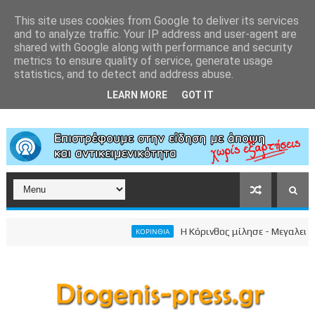
This site uses cookies from Google to deliver its services
and to analyze traffic. Your IP address and user-agent are
shared with Google along with performance and security
metrics to ensure quality of service, generate usage
statistics, and to detect and address abuse.
LEARN MORE
GOT IT
Η Κόρινθος μίλησε - Μεγαλειώδης 
ΚΟΡΙΝΘΙΑ