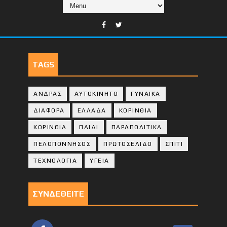
TAGS
ΑΝΔΡΑΣ
ΑΥΤΟΚΙΝΗΤΟ
ΓΥΝΑΙΚΑ
ΔΙΑΦΟΡΑ
ΕΛΛΑΔΑ
ΚΟΡΙΝΘΙΑ
ΚΟΡΙΝΘΙA
ΠΑΙΔΙ
ΠΑΡΑΠΟΛΙΤΙΚΑ
ΠΕΛΟΠΟΝΝΗΣΟΣ
ΠΡΩΤΟΣΕΛΙΔΟ
ΣΠΙΤΙ
ΤΕΧΝΟΛΟΓΙΑ
ΥΓΕΙΑ
ΣΥΝΔΕΘΕΙΤΕ