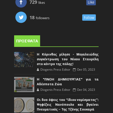
729
Like
likes
18
Follow
followers
ΠΡΟΣΦΑΤΑ
Η Κόρινθος μίλησε - Μεγαλειώδης
συγκέντρωση του Νίκου Σταυρέλη
στο κέντρο της πόλης!
Diogenis Press Editor
Οκτ 05, 2023
Η "ΠΝΟΗ ΔΗΜΙΟΥΡΓΙΑΣ" για τα
Αδέσποτα Ζώα
Diogenis Press Editor
Οκτ 04, 2023
Οι δυο όψεις του “ίδιου νομίσματος”:
Ψηφίζεις Νανόπουλο και βγαίνει
Πνευματικός – Της Τζένης Σουκαρά