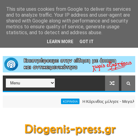
This site uses cookies from Google to deliver its services
and to analyze traffic. Your IP address and user-agent are
shared with Google along with performance and security
metrics to ensure quality of service, generate usage
statistics, and to detect and address abuse.
LEARN MORE
GOT IT
Η Κόρινθος μίλησε - Μεγαλειώδη
ΚΟΡΙΝΘΙΑ